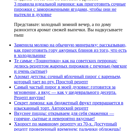
3 правила идеальной начинки: как приготовить сочные
пирожки с замороженными ягодами, чтобы они не
вытекли в духовке
Представьте: холодный зимний вечер, а по дому
разносится аромат свежей выпечки. Вы надкусываете
пыш
Заменила молоко на обычную минералку: рассказываю,
как приготовить гору ажурных блинов из того, что есть
в холодильнике
Те самые «Тошнотики» как на советских перронах:
делюсь рецептом жареных пирожков с печенью (мягкие
и очень сытные)
Аромат детства: сочный яблочный пирог с вареньем,
который тает во рту. Простой рецепт
Самый частый пирог в моей духовке: готовится за
мгновение, а вкус — как у шедеврального десерта.
Рецепт внутри!
Секрет лимона: как бюджетный фрукт превращается в
изысканный торт. Авторский рецепт
Вкуснее пиццы: открываем для себя смаженки —
горячие, сытные и невероятно вкусные!
Хворост по маминому рецепту из 70-х. Доступный
рецепт проверенный временем: пальчики оближешь!