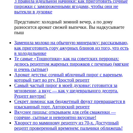
3 правила идеальной начинки: как приготовить сочные
пирожки с замороженными ягодами, чтобы они не
вытекли в духовке
Представьте: холодный зимний вечер, а по дому
разносится аромат свежей выпечки. Вы надкусываете
пыш
Заменила молоко на обычную минералку: рассказываю,
как приготовить гору ажурных блинов из того, что есть
в холодильнике
Те самые «Тошнотики» как на советских перронах:
делюсь рецептом жареных пирожков с печенью (мягкие
и очень сытные)
Аромат детства: сочный яблочный пирог с вареньем,
который тает во рту. Простой рецепт
Самый частый пирог в моей духовке: готовится за
мгновение, а вкус — как у шедеврального десерта.
Рецепт внутри!
Секрет лимона: как бюджетный фрукт превращается в
изысканный торт. Авторский рецепт
Вкуснее пиццы: открываем для себя смаженки —
горячие, сытные и невероятно вкусные!
Хворост по маминому рецепту из 70-х. Доступный
рецепт проверенный временем: пальчики оближешь!