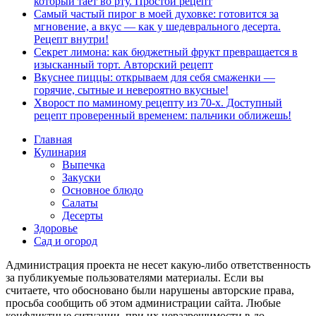
который тает во рту. Простой рецепт
Самый частый пирог в моей духовке: готовится за
мгновение, а вкус — как у шедеврального десерта.
Рецепт внутри!
Секрет лимона: как бюджетный фрукт превращается в
изысканный торт. Авторский рецепт
Вкуснее пиццы: открываем для себя смаженки —
горячие, сытные и невероятно вкусные!
Хворост по маминому рецепту из 70-х. Доступный
рецепт проверенный временем: пальчики оближешь!
Главная
Кулинария
Выпечка
Закуски
Основное блюдо
Салаты
Десерты
Здоровье
Сад и огород
Администрация проекта не несет какую-либо ответственность
за публикуемые пользователями материалы. Если вы
считаете, что обосновано были нарушены авторские права,
просьба сообщить об этом администрации сайта. Любые
конфликтные ситуации, при их неразрешимости в до