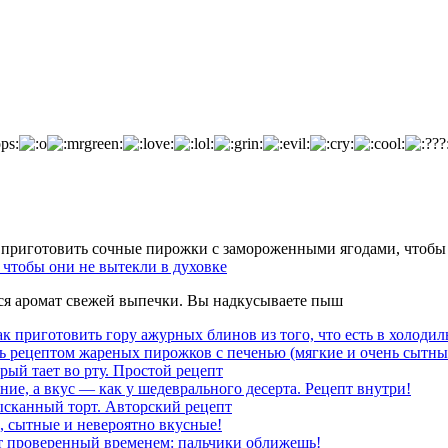
чтобы они не вытекли в духовке
тся аромат свежей выпечки. Вы надкусываете пыш
к приготовить гору ажурных блинов из того, что есть в холодил
ь рецептом жареных пирожков с печенью (мягкие и очень сытны
рый тает во рту. Простой рецепт
ние, а вкус — как у шедеврального десерта. Рецепт внутри!
ысканный торт. Авторский рецепт
, сытные и невероятно вкусные!
т проверенный временем: пальчики оближешь!