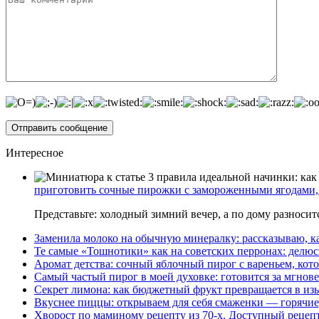
Интересное
приготовить сочные пирожки с замороженными ягодами, 
Представьте: холодный зимний вечер, а по дому разноси
Заменила молоко на обычную минералку: рассказываю, ка
Те самые «Тошнотики» как на советских перронах: делюс
Аромат детства: сочный яблочный пирог с вареньем, кото
Самый частый пирог в моей духовке: готовится за мгнове
Секрет лимона: как бюджетный фрукт превращается в из
Вкуснее пиццы: открываем для себя смаженки — горячие
Хворост по маминому рецепту из 70-х. Доступный рецеп