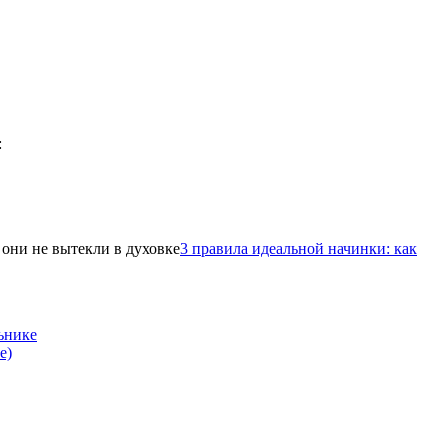
3 правила идеальной начинки: как
ьнике
е)