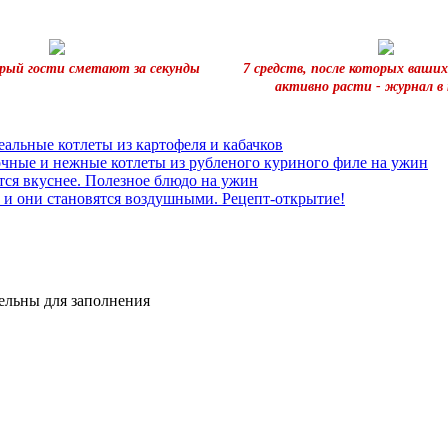
рый гости сметают за секунды
7 средств, после которых ваши
активно расти - журнал в 
альные котлеты из картофеля и кабачков
очные и нежные котлеты из рубленого куриного филе на ужин
тся вкуснее. Полезное блюдо на ужин
 и они становятся воздушными. Рецепт-открытие!
тельны для заполнения