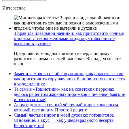
Интересное
3 правила идеальной начинки: как приготовить сочные
пирожки с замороженными ягодами, чтобы они не
вытекли в духовке
Представьте: холодный зимний вечер, а по дому
разносится аромат свежей выпечки. Вы надкусываете
пыш
Заменила молоко на обычную минералку: рассказываю,
как приготовить гору ажурных блинов из того, что есть
в холодильнике
Те самые «Тошнотики» как на советских перронах:
делюсь рецептом жареных пирожков с печенью (мягкие
и очень сытные)
Аромат детства: сочный яблочный пирог с вареньем,
который тает во рту. Простой рецепт
Самый частый пирог в моей духовке: готовится за
мгновение, а вкус — как у шедеврального десерта.
Рецепт внутри!