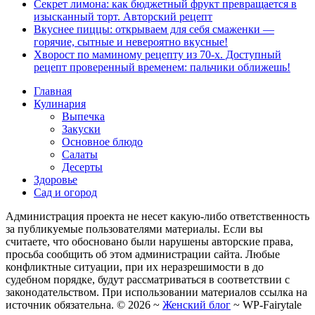
Секрет лимона: как бюджетный фрукт превращается в
изысканный торт. Авторский рецепт
Вкуснее пиццы: открываем для себя смаженки —
горячие, сытные и невероятно вкусные!
Хворост по маминому рецепту из 70-х. Доступный
рецепт проверенный временем: пальчики оближешь!
Главная
Кулинария
Выпечка
Закуски
Основное блюдо
Салаты
Десерты
Здоровье
Сад и огород
Администрация проекта не несет какую-либо ответственность
за публикуемые пользователями материалы. Если вы
считаете, что обосновано были нарушены авторские права,
просьба сообщить об этом администрации сайта. Любые
конфликтные ситуации, при их неразрешимости в до
судебном порядке, будут рассматриваться в соответствии с
законодательством. При использовании материалов ссылка на
источник обязательна. ©
2026
~
Женский блог
~
WP-Fairytale