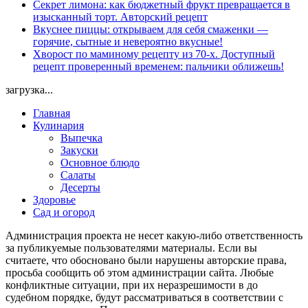
Секрет лимона: как бюджетный фрукт превращается в
изысканный торт. Авторский рецепт
Вкуснее пиццы: открываем для себя смаженки —
горячие, сытные и невероятно вкусные!
Хворост по маминому рецепту из 70-х. Доступный
рецепт проверенный временем: пальчики оближешь!
загрузка...
Главная
Кулинария
Выпечка
Закуски
Основное блюдо
Салаты
Десерты
Здоровье
Сад и огород
Администрация проекта не несет какую-либо ответственность
за публикуемые пользователями материалы. Если вы
считаете, что обосновано были нарушены авторские права,
просьба сообщить об этом администрации сайта. Любые
конфликтные ситуации, при их неразрешимости в до
судебном порядке, будут рассматриваться в соответствии с