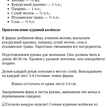
Молоко — 70 мл;
Кукурузный крахмал — 2 ч.л.;
Паприка — 1 ч.л.;
Сухой чеснок — ½ ч.л.;
Итальянские травы — ½ ч.л.;
Соль — ½ ч.л.
Приготовление куриной колбасы:
К фаршу разбиваем яйцо, вливаем молоко, высыпаем
кукурузный крахмал, паприку, сухой чеснок, соль и
итальянские травы. Тщательно смешиваем все ингредиенты.
Подготавливаем рукава для запекания. Они должны быть в
длину 40-50 см. Удаляем у рукавов ленточки, они понадобятся
позднее.
Делим каждый рукав пополам в местах сгиба. Выкладываем
на каждый лист 3-4 столовые ложки фарша.
Важно отступить от краев листа 3-4 см.
Заворачиваем фарш в листы рукава, завязываем оба конца и
перевязываем середину.