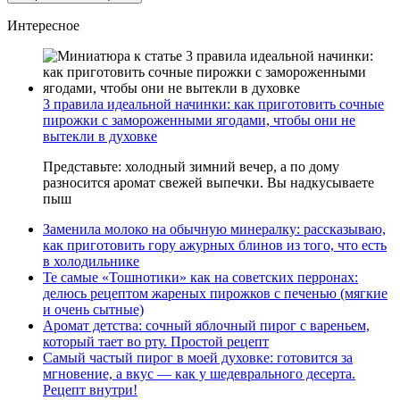
Интересное
3 правила идеальной начинки: как приготовить сочные
пирожки с замороженными ягодами, чтобы они не
вытекли в духовке
Представьте: холодный зимний вечер, а по дому
разносится аромат свежей выпечки. Вы надкусываете
пыш
Заменила молоко на обычную минералку: рассказываю,
как приготовить гору ажурных блинов из того, что есть
в холодильнике
Те самые «Тошнотики» как на советских перронах:
делюсь рецептом жареных пирожков с печенью (мягкие
и очень сытные)
Аромат детства: сочный яблочный пирог с вареньем,
который тает во рту. Простой рецепт
Самый частый пирог в моей духовке: готовится за
мгновение, а вкус — как у шедеврального десерта.
Рецепт внутри!