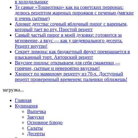
в холодильнике
Те самые «Тошнотики» как на советских перронах:
делюсь рецептом жареных пирожков с печенью (мягкие
и очень сытные)
Аромат детства: сочный яблочный пирог с вареньем,
который тает во рту. Простой рецепт
Самый частый пирог в моей духовке: готовится за
мгновение, а вкус — как у шедеврального десерта.
Рецепт внутри!
Секрет лимона: как бюджетный фрукт превращается в
изысканный торт. Авторский рецепт
Вкуснее пиццы: открываем для себя смаженки —
горячие, сытные и невероятно вкусные!
Хворост по маминому рецепту из 70-х. Доступный
рецепт проверенный временем: пальчики оближешь!
загрузка...
Главная
Кулинария
Выпечка
Закуски
Основное блюдо
Салаты
Десерты