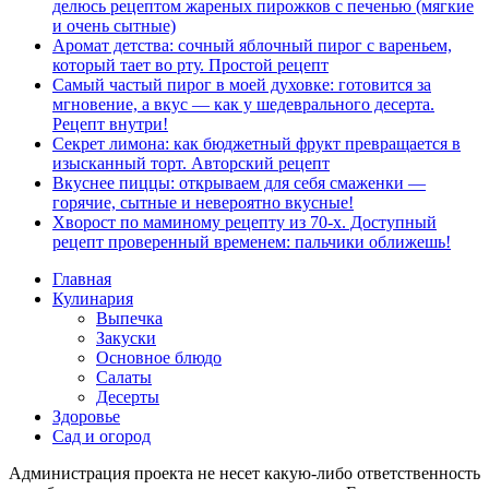
делюсь рецептом жареных пирожков с печенью (мягкие
и очень сытные)
Аромат детства: сочный яблочный пирог с вареньем,
который тает во рту. Простой рецепт
Самый частый пирог в моей духовке: готовится за
мгновение, а вкус — как у шедеврального десерта.
Рецепт внутри!
Секрет лимона: как бюджетный фрукт превращается в
изысканный торт. Авторский рецепт
Вкуснее пиццы: открываем для себя смаженки —
горячие, сытные и невероятно вкусные!
Хворост по маминому рецепту из 70-х. Доступный
рецепт проверенный временем: пальчики оближешь!
Главная
Кулинария
Выпечка
Закуски
Основное блюдо
Салаты
Десерты
Здоровье
Сад и огород
Администрация проекта не несет какую-либо ответственность