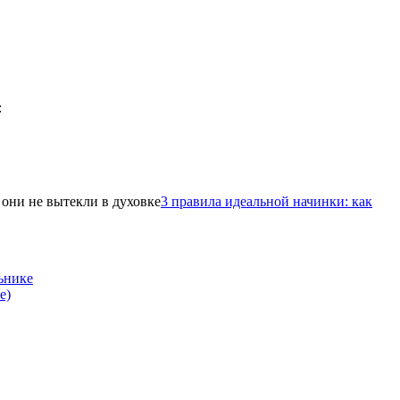
3 правила идеальной начинки: как
ьнике
е)