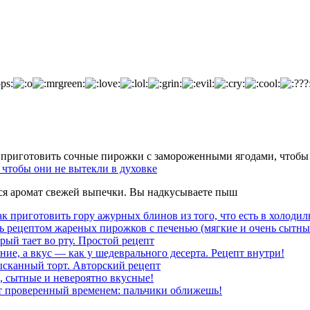
чтобы они не вытекли в духовке
тся аромат свежей выпечки. Вы надкусываете пыш
к приготовить гору ажурных блинов из того, что есть в холодил
ь рецептом жареных пирожков с печенью (мягкие и очень сытны
рый тает во рту. Простой рецепт
ние, а вкус — как у шедеврального десерта. Рецепт внутри!
ысканный торт. Авторский рецепт
, сытные и невероятно вкусные!
т проверенный временем: пальчики оближешь!