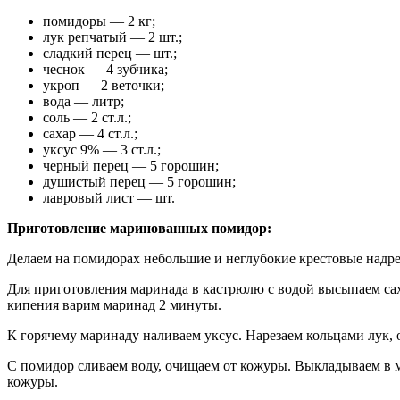
помидоры — 2 кг;
лук репчатый — 2 шт.;
сладкий перец — шт.;
чеснок — 4 зубчика;
укроп — 2 веточки;
вода — литр;
соль — 2 ст.л.;
сахар — 4 ст.л.;
уксус 9% — 3 ст.л.;
черный перец — 5 горошин;
душистый перец — 5 горошин;
лавровый лист — шт.
Приготовление маринованных помидор:
Делаем на помидорах небольшие и неглубокие крестовые надре
Для приготовления маринада в кастрюлю с водой высыпаем сах
кипения варим маринад 2 минуты.
К горячему маринаду наливаем уксус. Нарезаем кольцами лук,
С помидор сливаем воду, очищаем от кожуры. Выкладываем в м
кожуры.