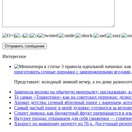
Интересное
приготовить сочные пирожки с замороженными ягодами, 
Представьте: холодный зимний вечер, а по дому разноси
Заменила молоко на обычную минералку: рассказываю, ка
Те самые «Тошнотики» как на советских перронах: делюс
Аромат детства: сочный яблочный пирог с вареньем, кото
Самый частый пирог в моей духовке: готовится за мгнове
Секрет лимона: как бюджетный фрукт превращается в из
Вкуснее пиццы: открываем для себя смаженки — горячие
Хворост по маминому рецепту из 70-х. Доступный рецеп