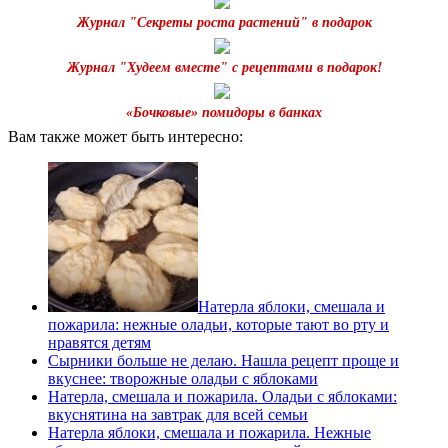
Журнал "Секреты роста растений" в подарок
Журнал "Худеем вместе" с рецептами в подарок!
«Бочковые» помидоры в банках
Вам также может быть интересно:
Натерла яблоки, смешала и
пожарила: нежные оладьи, которые тают во рту и
нравятся детям
Сырники больше не делаю. Нашла рецепт проще и
вкуснее: творожные оладьи с яблоками
Натерла, смешала и пожарила. Оладьи с яблоками:
вкуснятина на завтрак для всей семьи
Натерла яблоки, смешала и пожарила. Нежные