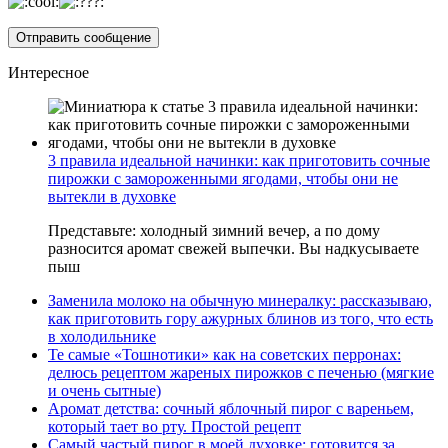
Интересное
3 правила идеальной начинки: как приготовить сочные
пирожки с замороженными ягодами, чтобы они не
вытекли в духовке
Представьте: холодный зимний вечер, а по дому
разносится аромат свежей выпечки. Вы надкусываете
пыш
Заменила молоко на обычную минералку: рассказываю,
как приготовить гору ажурных блинов из того, что есть
в холодильнике
Те самые «Тошнотики» как на советских перронах:
делюсь рецептом жареных пирожков с печенью (мягкие
и очень сытные)
Аромат детства: сочный яблочный пирог с вареньем,
который тает во рту. Простой рецепт
Самый частый пирог в моей духовке: готовится за