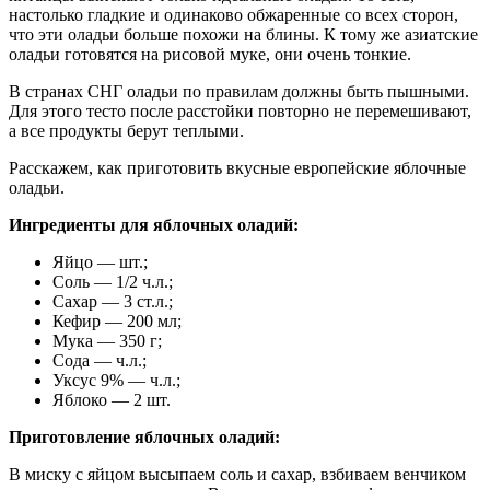
настолько гладкие и одинаково обжаренные со всех сторон,
что эти оладьи больше похожи на блины. К тому же азиатские
оладьи готовятся на рисовой муке, они очень тонкие.
В странах СНГ оладьи по правилам должны быть пышными.
Для этого тесто после расстойки повторно не перемешивают,
а все продукты берут теплыми.
Расскажем, как приготовить вкусные европейские яблочные
оладьи.
Ингредиенты для яблочных оладий:
Яйцо — шт.;
Соль — 1/2 ч.л.;
Сахар — 3 ст.л.;
Кефир — 200 мл;
Мука — 350 г;
Сода — ч.л.;
Уксус 9% — ч.л.;
Яблоко — 2 шт.
Приготовление яблочных оладий:
В миску с яйцом высыпаем соль и сахар, взбиваем венчиком