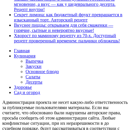
мгновение, а вкус — как у шедеврального десерта.
Рецепт внутри!
Секрет лимона: как бюджетный фрукт превращается в
изысканный торт. Авторский рецепт
Вкуснее пиццы: открываем для себя смаженки —
горячие, сытные и невероятно вкусные!
Хворост по маминому рецепту из 70-х. Доступный
рецепт проверенный временем: пальчики оближешь!
Главная
Кулинария
Выпечка
Закуски
Основное блюдо
Салаты
Десерты
Здоровье
Сад и огород
Администрация проекта не несет какую-либо ответственность
за публикуемые пользователями материалы. Если вы
считаете, что обосновано были нарушены авторские права,
просьба сообщить об этом администрации сайта. Любые
конфликтные ситуации, при их неразрешимости в до
судебном порядке, будут рассматриваться в соответствии с