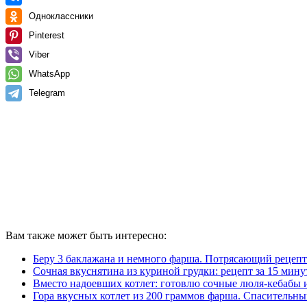
Одноклассники
Pinterest
Viber
WhatsApp
Telegram
Вам также может быть интересно:
Беру 3 баклажана и немного фарша. Потрясающий рецепт
Сочная вкуснятина из куриной грудки: рецепт за 15 мину
Вместо надоевших котлет: готовлю сочные люля-кебабы 
Гора вкусных котлет из 200 граммов фарша. Спасительны