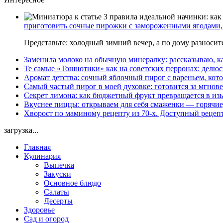
приготовить сочные пирожки с замороженными ягодами, 
Представьте: холодный зимний вечер, а по дому разноси
Заменила молоко на обычную минералку: рассказываю, ка
Те самые «Тошнотики» как на советских перронах: делюс
Аромат детства: сочный яблочный пирог с вареньем, кото
Самый частый пирог в моей духовке: готовится за мгнове
Секрет лимона: как бюджетный фрукт превращается в из
Вкуснее пиццы: открываем для себя смаженки — горячие
Хворост по маминому рецепту из 70-х. Доступный рецеп
загрузка...
Главная
Кулинария
Выпечка
Закуски
Основное блюдо
Салаты
Десерты
Здоровье
Сад и огород