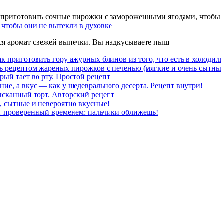
чтобы они не вытекли в духовке
тся аромат свежей выпечки. Вы надкусываете пыш
к приготовить гору ажурных блинов из того, что есть в холодил
ь рецептом жареных пирожков с печенью (мягкие и очень сытны
рый тает во рту. Простой рецепт
ние, а вкус — как у шедеврального десерта. Рецепт внутри!
ысканный торт. Авторский рецепт
, сытные и невероятно вкусные!
т проверенный временем: пальчики оближешь!