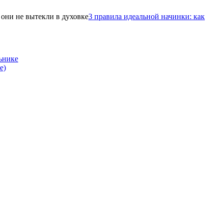
3 правила идеальной начинки: как
ьнике
е)