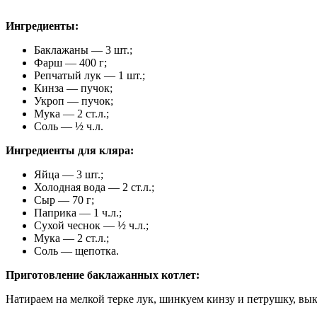
Ингредиенты:
Баклажаны — 3 шт.;
Фарш — 400 г;
Репчатый лук — 1 шт.;
Кинза — пучок;
Укроп — пучок;
Мука — 2 ст.л.;
Соль — ½ ч.л.
Ингредиенты для кляра:
Яйца — 3 шт.;
Холодная вода — 2 ст.л.;
Сыр — 70 г;
Паприка — 1 ч.л.;
Сухой чеснок — ½ ч.л.;
Мука — 2 ст.л.;
Соль — щепотка.
Приготовление баклажанных котлет:
Натираем на мелкой терке лук, шинкуем кинзу и петрушку, вы