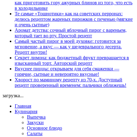
как приготовить гору ажурных блинов из того, что есть
в холодильнике
Те самые «Тошнотики» как на советских перронах:
делюсь рецептом жареных пирожков с печенью (мягкие
и очень сытные)
Аромат детства: сочный яблочный пирог с вареньем,
который тает во рту. Простой рецепт
Самый частый пирог в моей духовке: готовится за
мгновение, а вкус — как у шедеврального десерта.
Рецепт внутри!
Секрет лимона: как бюджетный фрукт превращается в
изысканный торт. Авторский рецепт
Вкуснее пиццы: открываем для себя смаженки —
горячие, сытные и невероятно вкусные!
Хворост по маминому рецепту из 70-х. Доступный
рецепт проверенный временем: пальчики оближешь!
загрузка...
Главная
Кулинария
Выпечка
Закуски
Основное блюдо
Салаты