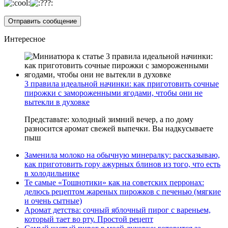
Интересное
3 правила идеальной начинки: как приготовить сочные
пирожки с замороженными ягодами, чтобы они не
вытекли в духовке
Представьте: холодный зимний вечер, а по дому
разносится аромат свежей выпечки. Вы надкусываете
пыш
Заменила молоко на обычную минералку: рассказываю,
как приготовить гору ажурных блинов из того, что есть
в холодильнике
Те самые «Тошнотики» как на советских перронах:
делюсь рецептом жареных пирожков с печенью (мягкие
и очень сытные)
Аромат детства: сочный яблочный пирог с вареньем,
который тает во рту. Простой рецепт