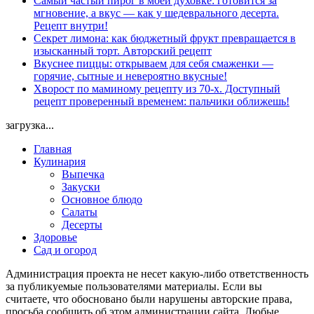
Самый частый пирог в моей духовке: готовится за
мгновение, а вкус — как у шедеврального десерта.
Рецепт внутри!
Секрет лимона: как бюджетный фрукт превращается в
изысканный торт. Авторский рецепт
Вкуснее пиццы: открываем для себя смаженки —
горячие, сытные и невероятно вкусные!
Хворост по маминому рецепту из 70-х. Доступный
рецепт проверенный временем: пальчики оближешь!
загрузка...
Главная
Кулинария
Выпечка
Закуски
Основное блюдо
Салаты
Десерты
Здоровье
Сад и огород
Администрация проекта не несет какую-либо ответственность
за публикуемые пользователями материалы. Если вы
считаете, что обосновано были нарушены авторские права,
просьба сообщить об этом администрации сайта. Любые