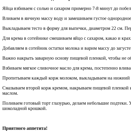
Яйца взбиваем с солью и сахаром примерно 7-8 минут до побел
Вливаем в яичную массу воду и замешиваем густое однородное т
Выкладываем тесто в форму для выпечки, диаметром 22 см. Пе
Для крема в сотейнике смешиваем яйцо с сахаром, какао и кра
Добавляем в сотейник остатки молока и варим массу до загуст
Важно накрыть заварную основу пищевой пленкой, чтобы не обр
Взбиваем мягкое сливочное масло для крема, постепенно влив
Пропитываем каждый корж молоком, выкладываем на нижний к
Смазываем второй корж кремом, накрываем пищевой пленкой и
маслом.
Поливаем готовый торт глазурью, делаем небольшие подтеки. У
шоколадной крошкой.
Приятного аппетита!