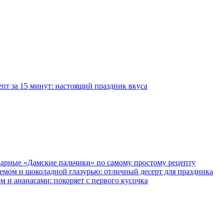
епт за 15 минут: настоящий праздник вкуса
дарные «Дамские пальчики» по самому простому рецепту
ремом и шоколадной глазурью: отличный десерт для праздника
м и ананасами: покоряет с первого кусочка