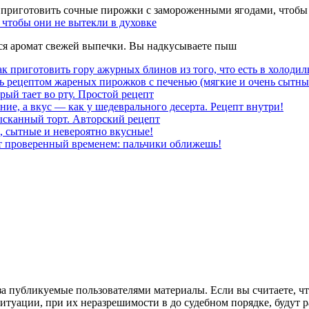
чтобы они не вытекли в духовке
тся аромат свежей выпечки. Вы надкусываете пыш
к приготовить гору ажурных блинов из того, что есть в холодил
ь рецептом жареных пирожков с печенью (мягкие и очень сытны
рый тает во рту. Простой рецепт
ние, а вкус — как у шедеврального десерта. Рецепт внутри!
ысканный торт. Авторский рецепт
, сытные и невероятно вкусные!
т проверенный временем: пальчики оближешь!
за публикуемые пользователями материалы. Если вы считаете, ч
уации, при их неразрешимости в до судебном порядке, будут ра