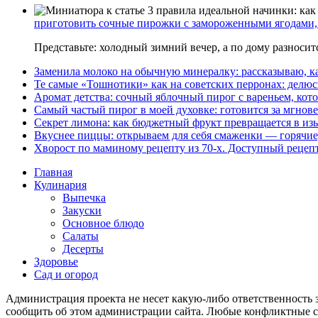
приготовить сочные пирожки с замороженными ягодами, 
Представьте: холодный зимний вечер, а по дому разноси
Заменила молоко на обычную минералку: рассказываю, ка
Те самые «Тошнотики» как на советских перронах: делюс
Аромат детства: сочный яблочный пирог с вареньем, кото
Самый частый пирог в моей духовке: готовится за мгнове
Секрет лимона: как бюджетный фрукт превращается в из
Вкуснее пиццы: открываем для себя смаженки — горячие
Хворост по маминому рецепту из 70-х. Доступный рецеп
Главная
Кулинария
Выпечка
Закуски
Основное блюдо
Салаты
Десерты
Здоровье
Сад и огород
Администрация проекта не несет какую-либо ответственность 
сообщить об этом администрации сайта. Любые конфликтные сит