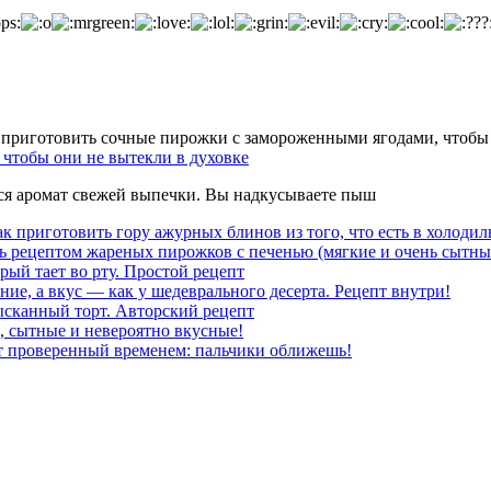
чтобы они не вытекли в духовке
тся аромат свежей выпечки. Вы надкусываете пыш
к приготовить гору ажурных блинов из того, что есть в холодил
ь рецептом жареных пирожков с печенью (мягкие и очень сытны
рый тает во рту. Простой рецепт
ние, а вкус — как у шедеврального десерта. Рецепт внутри!
ысканный торт. Авторский рецепт
, сытные и невероятно вкусные!
т проверенный временем: пальчики оближешь!