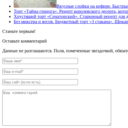
Вкусные слойки на кефире. Быстрый 
Торт «Тайна герцога». Рецепт королевского десерта, ко
Хрустящий торт «Сенаторский». Старинный рецепт для 
Без миксера и весов. Бюджетный торт «3 стакана». Шикар
Станьте первым!
Оставьте комментарий
Данные не разглашаются. Поля, помеченные звездочкой, обяза