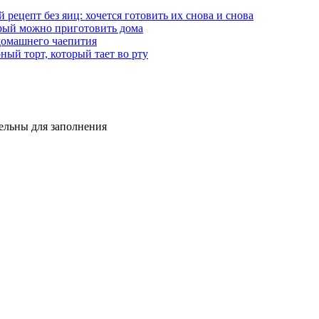
рецепт без яиц: хочется готовить их снова и снова
торый можно приготовить дома
домашнего чаепития
ный торт, который тает во рту
тельны для заполнения