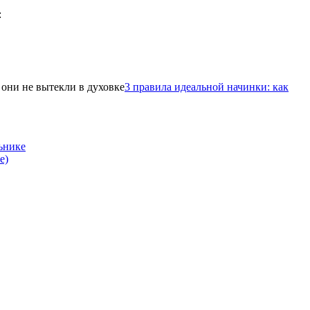
3 правила идеальной начинки: как
ьнике
е)