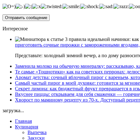
Интересное
приготовить сочные пирожки с замороженными ягодами, 
Представьте: холодный зимний вечер, а по дому разноси
Заменила молоко на обычную минералку: рассказываю, ка
Те самые «Тошнотики» как на советских перронах: делюс
Аромат детства: сочный яблочный пирог с вареньем, кото
Самый частый пирог в моей духовке: готовится за мгнове
Секрет лимона: как бюджетный фрукт превращается в из
Вкуснее пиццы: открываем для себя смаженки — горячие
Хворост по маминому рецепту из 70-х. Доступный рецеп
загрузка...
Главная
Кулинария
Выпечка
Закуски