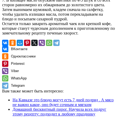
7. В кипящее масло опускаем бантики по 4-5 штук и со всех
сторон равномерно их обжариваем до золотистого цвета.
Затем вынимаем шумовкой, кладем сначала на салфетку,
чтобы удалить излишки масла, потом перекладываем на
блюдо и посыпаем сахарной пудрой.
Остается только заварить ароматный чаек или крепкий кофе,
которые станут чудесным дополнением к приготовленному по
замечательному рецепту печенью хворост.
ВКонтакте
Одноклассники
Pinterest
Viber
WhatsApp
Telegram
Вам также может быть интересно:
На Кавказе это блюдо могут есть 7 дней подряд . А мясо
не важно какое, оно будет сочным и мягким
Домашний бисквитный пирог. Научила всех подруг
этому рецепту: подходит к любому празднику