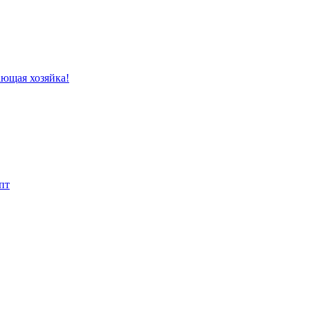
ающая хозяйка!
пт