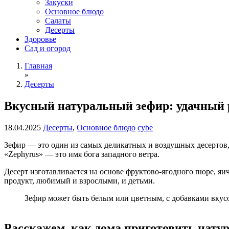
Закуски
Основное блюдо
Салаты
Десерты
Здоровье
Сад и огород
Главная
»
Десерты
Вкусный натуральный зефир: удачный ре
18.04.2025
Десерты
,
Основное блюдо
cybe
Зефир — это один из самых деликатных и воздушных десертов,
«Zephyrus» — это имя бога западного ветра.
Десерт изготавливается на основе фруктово-ягодного пюре, яич
продукт, любимый и взрослыми, и детьми.
Зефир может быть белым или цветным, с добавками вкус
Расскажем, как дома приготовить нату