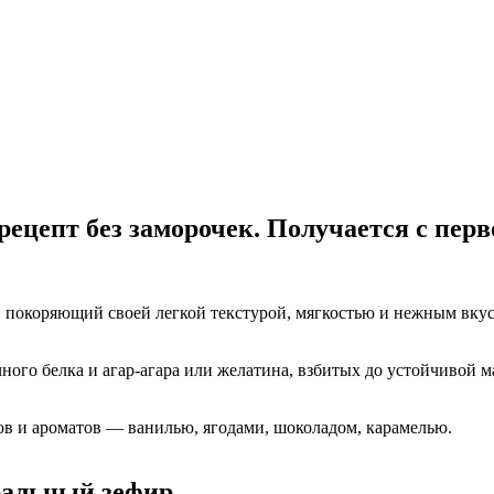
цепт без заморочек. Получается с перв
 покоряющий своей легкой текстурой, мягкостью и нежным вкусо
ного белка и агар-агара или желатина, взбитых до устойчивой м
ов и ароматов — ванилью, ягодами, шоколадом, карамелью.
ральный зефир