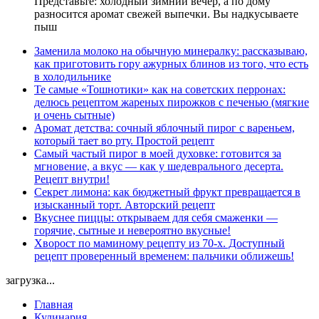
Представьте: холодный зимний вечер, а по дому
разносится аромат свежей выпечки. Вы надкусываете
пыш
Заменила молоко на обычную минералку: рассказываю,
как приготовить гору ажурных блинов из того, что есть
в холодильнике
Те самые «Тошнотики» как на советских перронах:
делюсь рецептом жареных пирожков с печенью (мягкие
и очень сытные)
Аромат детства: сочный яблочный пирог с вареньем,
который тает во рту. Простой рецепт
Самый частый пирог в моей духовке: готовится за
мгновение, а вкус — как у шедеврального десерта.
Рецепт внутри!
Секрет лимона: как бюджетный фрукт превращается в
изысканный торт. Авторский рецепт
Вкуснее пиццы: открываем для себя смаженки —
горячие, сытные и невероятно вкусные!
Хворост по маминому рецепту из 70-х. Доступный
рецепт проверенный временем: пальчики оближешь!
загрузка...
Главная
Кулинария