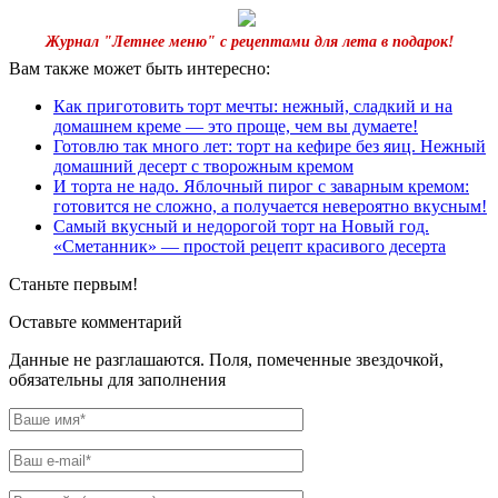
Журнал "Летнее меню" с рецептами для лета в подарок!
Вам также может быть интересно:
Как приготовить торт мечты: нежный, сладкий и на
домашнем креме — это проще, чем вы думаете!
Готовлю так много лет: торт на кефире без яиц. Нежный
домашний десерт с творожным кремом
И торта не надо. Яблочный пирог с заварным кремом:
готовится не сложно, а получается невероятно вкусным!
Самый вкусный и недорогой торт на Новый год.
«Сметанник» — простой рецепт красивого десерта
Станьте первым!
Оставьте комментарий
Данные не разглашаются. Поля, помеченные звездочкой,
обязательны для заполнения