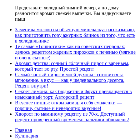
Представьте: холодный зимний вечер, а по дому
разносится аромат свежей выпечки. Вы надкусываете
пыш
Заменила молоко на обычную минералку: рассказываю,
как приготовить гору ажурных блинов из того, что есть
в холодильнике
Те самые «Тошнотики» как на советских перронах:
делюсь рецептом жареных пирожков с печенью (мягкие
и очень сытные)
Аромат детства: сочный яблочный пирог с вареньем,
который тает во рту. Простой рецепт
Самый частый пирог в моей духовке: готовится за
мгновение, а вкус — как у шедеврального десерта.
Рецепт внутри!
Секрет лимона: как бюджетный фрукт превращается в
изысканный торт. Авторский рецепт
Вкуснее пиццы: открываем для себя смаженки —
горячие, сытные и невероятно вкусные!
Хворост по маминому рецепту из 70-х. Доступный
рецепт проверенный временем: пальчики оближешь!
Главная
Кулинария