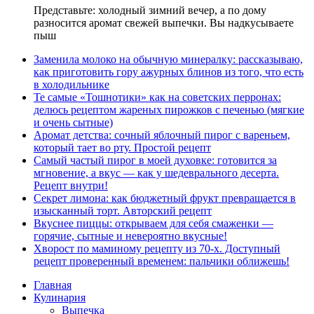
Представьте: холодный зимний вечер, а по дому
разносится аромат свежей выпечки. Вы надкусываете
пыш
Заменила молоко на обычную минералку: рассказываю,
как приготовить гору ажурных блинов из того, что есть
в холодильнике
Те самые «Тошнотики» как на советских перронах:
делюсь рецептом жареных пирожков с печенью (мягкие
и очень сытные)
Аромат детства: сочный яблочный пирог с вареньем,
который тает во рту. Простой рецепт
Самый частый пирог в моей духовке: готовится за
мгновение, а вкус — как у шедеврального десерта.
Рецепт внутри!
Секрет лимона: как бюджетный фрукт превращается в
изысканный торт. Авторский рецепт
Вкуснее пиццы: открываем для себя смаженки —
горячие, сытные и невероятно вкусные!
Хворост по маминому рецепту из 70-х. Доступный
рецепт проверенный временем: пальчики оближешь!
Главная
Кулинария
Выпечка