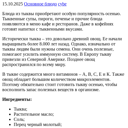
15.10.2025
Основное блюдо
cybe
Блюда из тыквы приобретают особую популярность осенью.
Тыквенные супы, пироги, печенье и прочие блюда
появляются в меню кафе и ресторанов. Даже в кофейнях
готовят напитки с тыквенными вкусами.
Исторически тыква – это довольно древний овощ. Ее начали
выращивать более 8.000 лет назад. Однако, изначально от
тыквы людям были нужны семена. Они очень полезные,
помогают усилить иммунную систему. В Европу тыкву
привезли из Северной Америке. Позднее овощ
распространился по всему миру.
В тыкве содержится много витаминов – А, В, С, Е и К. Также
овощ обладает большим количеством микроэлементов.
Поэтому обязательно стоит готовить тыкву осенью, чтобы
восполнить запас полезных веществ в организме.
Ингредиенты:
Тыква;
Растительное масло;
Соль;
Перец черный молотый;