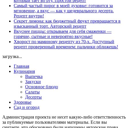
который тает во рту. Простой рецепт
Самый частый пирог в моей духовке: готовится за
мгновение, а вкус — как у шедеврального десерта.
Рецепт внутри!
Секрет лимона: как бюджетный фрукт превращается в
изысканный торт. Авторский рецепт
Вкуснее пиццы: открываем для себя смаженки —
горячие, сытные и невероятно вкусные!
Хворост по маминому рецепту из 70-х. Доступный
рецепт проверенный временем: пальчики оближешь!
загрузка...
Главная
Кулинария
Выпечка
Закуски
Основное блюдо
Салаты
Десерты
Здоровье
Сад и огород
Администрация проекта не несет какую-либо ответственность
за публикуемые пользователями материалы. Если вы
считаете, что обосновано были нарушены авторские права,