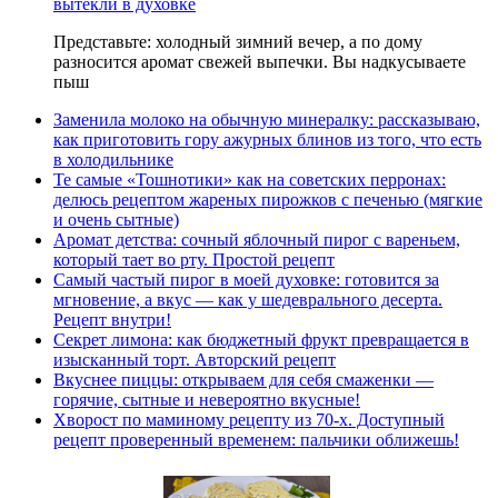
вытекли в духовке
Представьте: холодный зимний вечер, а по дому
разносится аромат свежей выпечки. Вы надкусываете
пыш
Заменила молоко на обычную минералку: рассказываю,
как приготовить гору ажурных блинов из того, что есть
в холодильнике
Те самые «Тошнотики» как на советских перронах:
делюсь рецептом жареных пирожков с печенью (мягкие
и очень сытные)
Аромат детства: сочный яблочный пирог с вареньем,
который тает во рту. Простой рецепт
Самый частый пирог в моей духовке: готовится за
мгновение, а вкус — как у шедеврального десерта.
Рецепт внутри!
Секрет лимона: как бюджетный фрукт превращается в
изысканный торт. Авторский рецепт
Вкуснее пиццы: открываем для себя смаженки —
горячие, сытные и невероятно вкусные!
Хворост по маминому рецепту из 70-х. Доступный
рецепт проверенный временем: пальчики оближешь!