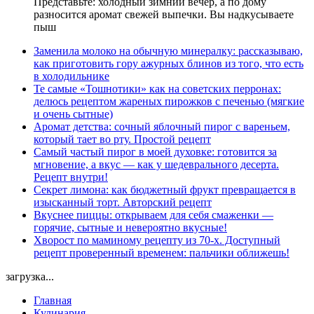
Представьте: холодный зимний вечер, а по дому
разносится аромат свежей выпечки. Вы надкусываете
пыш
Заменила молоко на обычную минералку: рассказываю,
как приготовить гору ажурных блинов из того, что есть
в холодильнике
Те самые «Тошнотики» как на советских перронах:
делюсь рецептом жареных пирожков с печенью (мягкие
и очень сытные)
Аромат детства: сочный яблочный пирог с вареньем,
который тает во рту. Простой рецепт
Самый частый пирог в моей духовке: готовится за
мгновение, а вкус — как у шедеврального десерта.
Рецепт внутри!
Секрет лимона: как бюджетный фрукт превращается в
изысканный торт. Авторский рецепт
Вкуснее пиццы: открываем для себя смаженки —
горячие, сытные и невероятно вкусные!
Хворост по маминому рецепту из 70-х. Доступный
рецепт проверенный временем: пальчики оближешь!
загрузка...
Главная
Кулинария