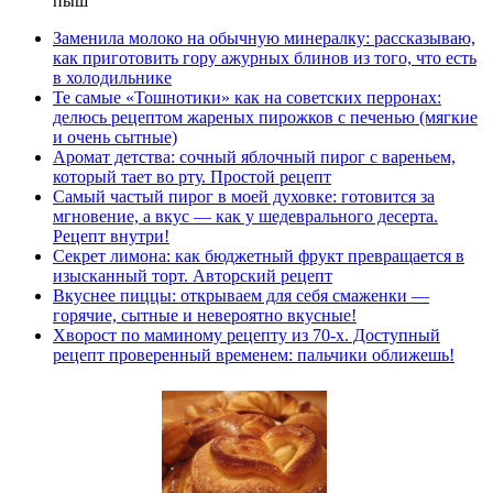
пыш
Заменила молоко на обычную минералку: рассказываю,
как приготовить гору ажурных блинов из того, что есть
в холодильнике
Те самые «Тошнотики» как на советских перронах:
делюсь рецептом жареных пирожков с печенью (мягкие
и очень сытные)
Аромат детства: сочный яблочный пирог с вареньем,
который тает во рту. Простой рецепт
Самый частый пирог в моей духовке: готовится за
мгновение, а вкус — как у шедеврального десерта.
Рецепт внутри!
Секрет лимона: как бюджетный фрукт превращается в
изысканный торт. Авторский рецепт
Вкуснее пиццы: открываем для себя смаженки —
горячие, сытные и невероятно вкусные!
Хворост по маминому рецепту из 70-х. Доступный
рецепт проверенный временем: пальчики оближешь!