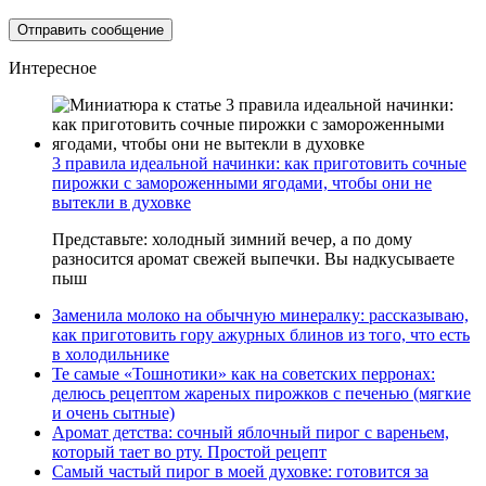
Интересное
3 правила идеальной начинки: как приготовить сочные
пирожки с замороженными ягодами, чтобы они не
вытекли в духовке
Представьте: холодный зимний вечер, а по дому
разносится аромат свежей выпечки. Вы надкусываете
пыш
Заменила молоко на обычную минералку: рассказываю,
как приготовить гору ажурных блинов из того, что есть
в холодильнике
Те самые «Тошнотики» как на советских перронах:
делюсь рецептом жареных пирожков с печенью (мягкие
и очень сытные)
Аромат детства: сочный яблочный пирог с вареньем,
который тает во рту. Простой рецепт
Самый частый пирог в моей духовке: готовится за