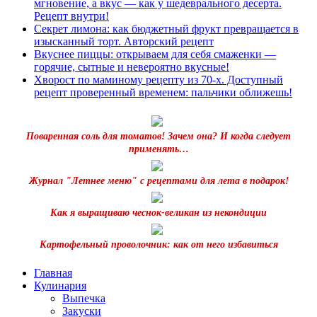
мгновение, а вкус — как у шедеврального десерта.
Рецепт внутри!
Секрет лимона: как бюджетный фрукт превращается в
изысканный торт. Авторский рецепт
Вкуснее пиццы: открываем для себя смаженки —
горячие, сытные и невероятно вкусные!
Хворост по маминому рецепту из 70-х. Доступный
рецепт проверенный временем: пальчики оближешь!
Поваренная соль для томатов! Зачем она? И когда следует
применять…
Журнал "Летнее меню" с рецептами для лета в подарок!
Как я выращиваю чеснок-великан из некондиции
Картофельный проволочник: как от него избавиться
Главная
Кулинария
Выпечка
Закуски