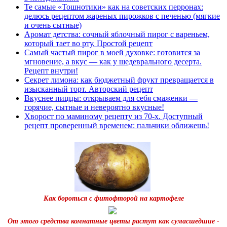
Те самые «Тошнотики» как на советских перронах:
делюсь рецептом жареных пирожков с печенью (мягкие
и очень сытные)
Аромат детства: сочный яблочный пирог с вареньем,
который тает во рту. Простой рецепт
Самый частый пирог в моей духовке: готовится за
мгновение, а вкус — как у шедеврального десерта.
Рецепт внутри!
Секрет лимона: как бюджетный фрукт превращается в
изысканный торт. Авторский рецепт
Вкуснее пиццы: открываем для себя смаженки —
горячие, сытные и невероятно вкусные!
Хворост по маминому рецепту из 70-х. Доступный
рецепт проверенный временем: пальчики оближешь!
Как бороться с фитофторой на картофеле
От этого средства комнатные цветы растут как сумасшедшие -