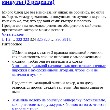
минуты (3 рецепта)
Много блюд где без майонеза ну никак не обойтись, но если
выбирать между домашним и покупным, то лучше и вкуснее,
конечно же, тот, что сделали сами: быстро и полезно.
Предлагаю вам несколько рецептов обалденного майонеза,
приготовить которые можно всего за ...
Читать далее
Пагинация

1
2
…
322
323
324
325
326
…
390
391

Интересное
записей
3 правила идеальной начинки: как приготовить сочные
пирожки с замороженными ягодами, чтобы они не
вытекли в духовке
Представьте: холодный зимний вечер, а по дому
разносится аромат свежей выпечки. Вы надкусываете
пыш
Заменила молоко на обычную минералку: рассказываю,
как приготовить гору ажурных блинов из того, что есть
в холодильнике