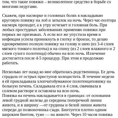
том, что такие повязки – великолепное средство в борьбе со
многими недугами.
Скажем, при насморке и головных болях я накладываю
круговую повязку на лоб и затылок на ночь. Через час-полтора
насморк проходит, а к утру исчезает и головная боль. При
любых простудных заболеваниях применяю повязки при
первых же признаках. А если все же упустила время и
инфекция успела проникнуть в глотку и бронхи, то делаю
одновременно полную повязку на голову и шею (из 3-4 слоев
мягкого тонкого полотна) и на спину (из 2 слоев влажного и 2
слоев сухого полотенца) обычно на всю ночь. Излечение
достигается после 4-5 процедур. При этом я продолжаю
работать.
Несколько лет назад ко мне обратилась родственница. Ее дочь
страдала от острых приступов холецистита. В течение недели
я ей прикладывала хлопчатобумажное полотенцеповязку на
больную печень. Складывала его в 4 слоя, смачивала в
солевом растворе и оставляла на всю ночь.
Повязка на печень накладывается в границах: от основания
левой грудной железы до середины поперечной линии
живота, и в ширину —от грудины и белой линии живота
спереди до позвоночника сзади. Бинтуется плотно одним
широким бинтом, туже — на животе. Через 10 часов повязка