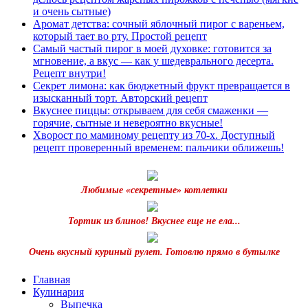
и очень сытные)
Аромат детства: сочный яблочный пирог с вареньем,
который тает во рту. Простой рецепт
Самый частый пирог в моей духовке: готовится за
мгновение, а вкус — как у шедеврального десерта.
Рецепт внутри!
Секрет лимона: как бюджетный фрукт превращается в
изысканный торт. Авторский рецепт
Вкуснее пиццы: открываем для себя смаженки —
горячие, сытные и невероятно вкусные!
Хворост по маминому рецепту из 70-х. Доступный
рецепт проверенный временем: пальчики оближешь!
Любимые «секретные» котлетки
Тортик из блинов! Вкуснее еще не ела...
Очень вкусный куриный рулет. Готовлю прямо в бутылке
Главная
Кулинария
Выпечка