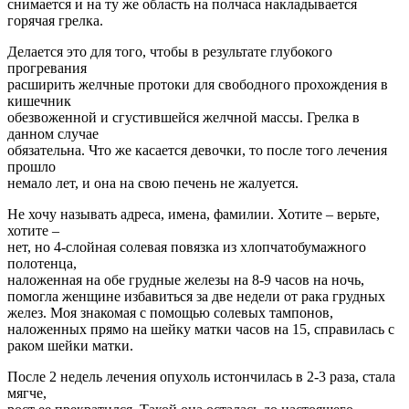
снимается и на ту же область на полчаса накладывается
горячая грелка.
Делается это для того, чтобы в результате глубокого
прогревания
расширить желчные протоки для свободного прохождения в
кишечник
обезвоженной и сгустившейся желчной массы. Грелка в
данном случае
обязательна. Что же касается девочки, то после того лечения
прошло
немало лет, и она на свою печень не жалуется.
Не хочу называть адреса, имена, фамилии. Хотите – верьте,
хотите –
нет, но 4-слойная солевая повязка из хлопчатобумажного
полотенца,
наложенная на обе грудные железы на 8-9 часов на ночь,
помогла женщине избавиться за две недели от рака грудных
желез. Моя знакомая с помощью солевых тампонов,
наложенных прямо на шейку матки часов на 15, справилась с
раком шейки матки.
После 2 недель лечения опухоль истончилась в 2-3 раза, стала
мягче,