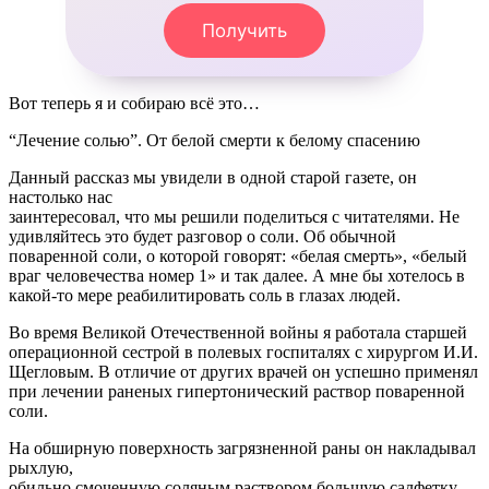
Получить
Вот теперь я и собираю всё это…
“Лечение солью”. От белой смерти к белому спасению
Данный рассказ мы увидели в одной старой газете, он
настолько нас
заинтересовал, что мы решили поделиться с читателями. Не
удивляйтесь это будет разговор о соли. Об обычной
поваренной соли, о которой говорят: «белая смерть», «белый
враг человечества номер 1» и так далее. А мне бы хотелось в
какой-то мере реабилитировать соль в глазах людей.
Во время Великой Отечественной войны я работала старшей
операционной сестрой в полевых госпиталях с хирургом И.И.
Щегловым. В отличие от других врачей он успешно применял
при лечении раненых гипертонический раствор поваренной
соли.
На обширную поверхность загрязненной раны он накладывал
рыхлую,
обильно смоченную соляным раствором большую салфетку.