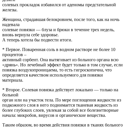
солевых прокладок избавился от аденомы предстательной
железы.
Женщина, страдавшая белокровием, после того, как на ночь
надевала
солевые повязки — блуза и брюки в течение трех недель,
вновь вернула себе здоровье.
А теперь хотела бы подвести итоги.
* Первое. Поваренная соль в водном растворе не более 10
процентов –
активный сорбент. Она вытягивает из больного органа всю
«дрянь». Но лечебный эффект будет только в том случае, если
повязка воздухопроницаема, то есть гигроскопична, что
определяется качеством используемого для повязки
материала.
* Второе. Солевая повязка действует локально — только на
больной
орган или на участок тела. По мере поглощения жидкости из
подкожного слоя в него поднимается тканевая жидкость из
более глубоких слоев, увлекая за собой все болезнетворные
начала: микробов, вирусов и органические вещества.
Таким образом, во время действия повязки в тканях больного