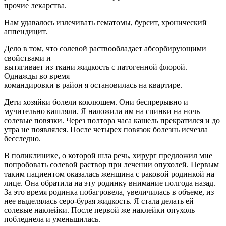
прочие лекарства.
Нам удавалось излечивать гематомы, бурсит, хронический
аппендицит.
Дело в том, что солевой раствообладает абсорбирующими
свойствами и
вытягивает из ткани жидкость с патогенной флорой.
Однажды во время
командировки в район я остановилась на квартире.
Дети хозяйки болели коклюшем. Они беспрерывно и
мучительно кашляли. Я наложила им на спинки на ночь
солевые повязки. Через полтора часа кашель прекратился и до
утра не появлялся. После четырех повязок болезнь исчезла
бесследно.
В поликлинике, о которой шла речь, хирург предложил мне
попробовать солевой раствор при лечении опухолей. Первым
таким пациентом оказалась женщина с раковой родинкой на
лице. Она обратила на эту родинку внимание полгода назад.
За это время родинка побагровела, увеличилась в объеме, из
нее выделялась серо-бурая жидкость. Я стала делать ей
солевые наклейки. После первой же наклейки опухоль
побледнела и уменьшилась.