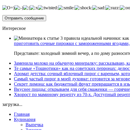
Интересное
приготовить сочные пирожки с замороженными ягодами, 
Представьте: холодный зимний вечер, а по дому разноси
Заменила молоко на обычную минералку: рассказываю, ка
Те самые «Тошнотики» как на советских перронах: делюс
Аромат детства: сочный яблочный пирог с вареньем, кото
Самый частый пирог в моей духовке: готовится за мгнове
Секрет лимона: как бюджетный фрукт превращается в из
Вкуснее пиццы: открываем для себя смаженки — горячие
Хворост по маминому рецепту из 70-х. Доступный рецеп
загрузка...
Главная
Кулинария
Выпечка
Закуски