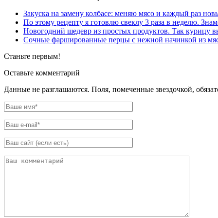
Закуска на замену колбасе: меняю мясо и каждый раз нов
По этому рецепту я готовлю свеклу 3 раза в неделю. Зна
Новогодний шедевр из простых продуктов. Так курицу в
Сочные фаршированные перцы с нежной начинкой из мяс
Станьте первым!
Оставьте комментарий
Данные не разглашаются. Поля, помеченные звездочкой, обяза