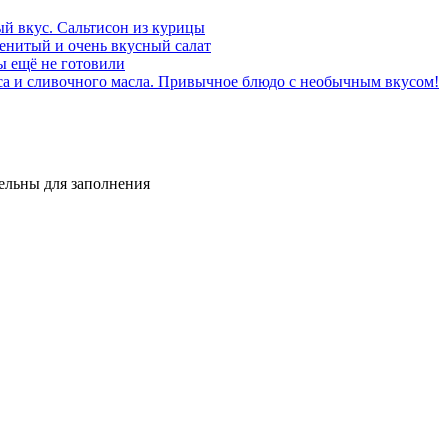
ый вкус. Сальтисон из курицы
менитый и очень вкусный салат
ы ещё не готовили
а и сливочного масла. Привычное блюдо с необычным вкусом!
тельны для заполнения