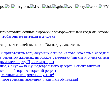
чтобы они не вытекли в духовке
тся аромат свежей выпечки. Вы надкусываете пыш
к приготовить гору ажурных блинов из того, что есть в холодил
ь рецептом жареных пирожков с печенью (мягкие и очень сытны
рый тает во рту. Простой рецепт
ние, а вкус — как у шедеврального десерта. Рецепт внутри!
ысканный торт. Авторский рецепт
, сытные и невероятно вкусные!
т проверенный временем: пальчики оближешь!