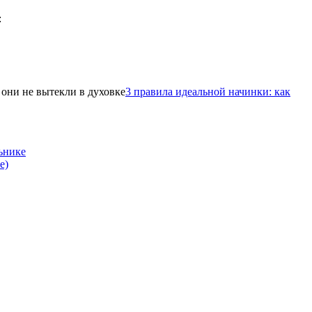
3 правила идеальной начинки: как
ьнике
е)