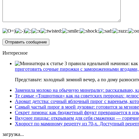
Интересное
приготовить сочные пирожки с замороженными ягодами, 
Представьте: холодный зимний вечер, а по дому разноси
Заменила молоко на обычную минералку: рассказываю, ка
Те самые «Тошнотики» как на советских перронах: делюс
Аромат детства: сочный яблочный пирог с вареньем, кото
Самый частый пирог в моей духовке: готовится за мгнове
Секрет лимона: как бюджетный фрукт превращается в из
Вкуснее пиццы: открываем для себя смаженки — горячие
Хворост по маминому рецепту из 70-х. Доступный рецеп
загрузка...