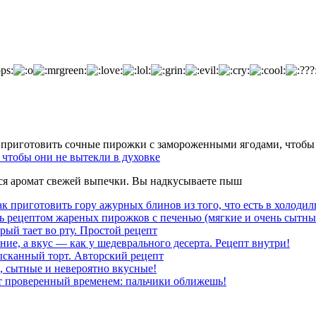
чтобы они не вытекли в духовке
тся аромат свежей выпечки. Вы надкусываете пыш
к приготовить гору ажурных блинов из того, что есть в холодил
ь рецептом жареных пирожков с печенью (мягкие и очень сытны
рый тает во рту. Простой рецепт
ние, а вкус — как у шедеврального десерта. Рецепт внутри!
ысканный торт. Авторский рецепт
, сытные и невероятно вкусные!
т проверенный временем: пальчики оближешь!