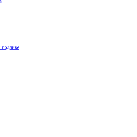
ь
й подливе