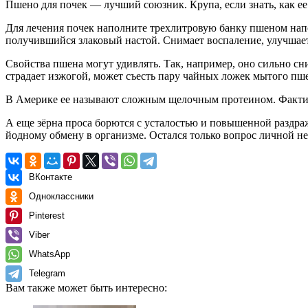
Пшено для почек — лучший союзник. Крупа, если знать, как ее
Для лечения почек наполните трехлитровую банку пшеном напол
получившийся злаковый настой. Снимает воспаление, улучшае
Свойства пшена могут удивлять. Так, например, оно сильно сни
страдает изжогой, может съесть пару чайных ложек мытого пше
В Америке ее называют сложным щелочным протеином. Фактическ
А еще зёрна проса борются с усталостью и повышенной раздра
йодному обмену в организме. Остался только вопрос личной неп
ВКонтакте
Одноклассники
Pinterest
Viber
WhatsApp
Telegram
Вам также может быть интересно: