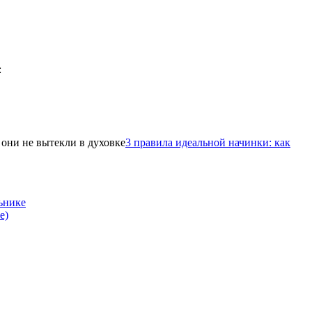
3 правила идеальной начинки: как
ьнике
е)