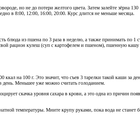
ковороде, но не до потери желтого цвета. Затем залейте зёрна 1
о в 8:00, 12:00, 16:00, 20:00. Курс длится не меньше месяца.
ь блюда из пшена по 3 раза в неделю, а также принимать по 1 ст
свой рацион кулеш (суп с картофелем и пшеном), пшенную кашу 
ккал на 100 г. Это значит, что съев 3 тарелки такой каши за ден
 день. Меньшее уже можно считать голоданием.
овоцирует скачка уровня сахара в крови, а это одна из причин 
натной температуры. Мните крупу руками, пока вода не станет б