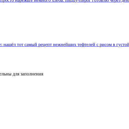
 Просто нарежьте немного хлеба: пиццу-пирог готовлю через ден
: нашёл тот самый рецепт нежнейших тефтелей с рисом в густо
тельны для заполнения