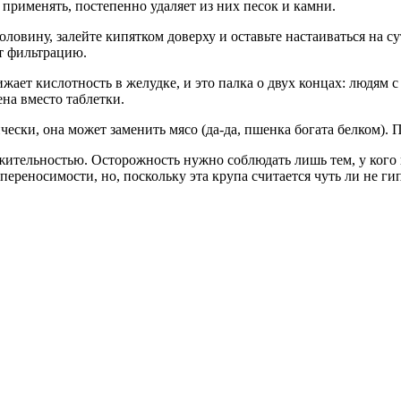
 применять, постепенно удаляет из них песок и камни.
овину, залейте кипятком доверху и оставьте настаиваться на с
т фильтрацию.
жает кислотность в желудке, и это палка о двух концах: людям с
на вместо таблетки.
и, она может заменить мясо (да-да, пшенка богата белком). Пр
жительностью. Осторожность нужно соблюдать лишь тем, у кого
ереносимости, но, поскольку эта крупа считается чуть ли не ги