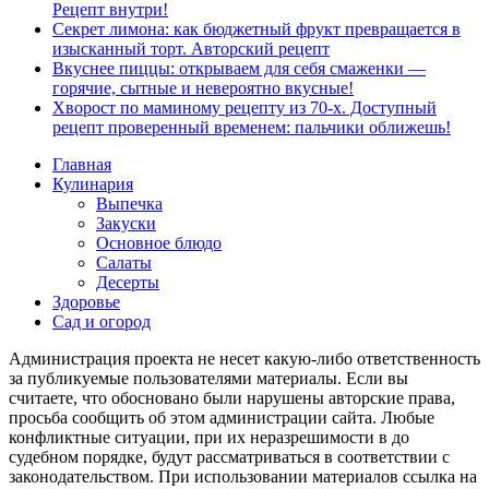
Рецепт внутри!
Секрет лимона: как бюджетный фрукт превращается в
изысканный торт. Авторский рецепт
Вкуснее пиццы: открываем для себя смаженки —
горячие, сытные и невероятно вкусные!
Хворост по маминому рецепту из 70-х. Доступный
рецепт проверенный временем: пальчики оближешь!
Главная
Кулинария
Выпечка
Закуски
Основное блюдо
Салаты
Десерты
Здоровье
Сад и огород
Администрация проекта не несет какую-либо ответственность
за публикуемые пользователями материалы. Если вы
считаете, что обосновано были нарушены авторские права,
просьба сообщить об этом администрации сайта. Любые
конфликтные ситуации, при их неразрешимости в до
судебном порядке, будут рассматриваться в соответствии с
законодательством. При использовании материалов ссылка на