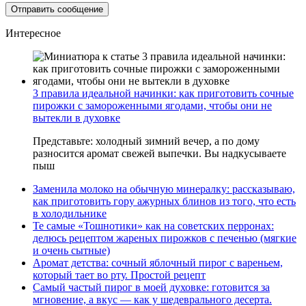
Интересное
3 правила идеальной начинки: как приготовить сочные
пирожки с замороженными ягодами, чтобы они не
вытекли в духовке
Представьте: холодный зимний вечер, а по дому
разносится аромат свежей выпечки. Вы надкусываете
пыш
Заменила молоко на обычную минералку: рассказываю,
как приготовить гору ажурных блинов из того, что есть
в холодильнике
Те самые «Тошнотики» как на советских перронах:
делюсь рецептом жареных пирожков с печенью (мягкие
и очень сытные)
Аромат детства: сочный яблочный пирог с вареньем,
который тает во рту. Простой рецепт
Самый частый пирог в моей духовке: готовится за
мгновение, а вкус — как у шедеврального десерта.