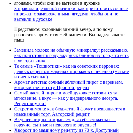
3 правила идеальной начинки: как приготовить сочные
пирожки с замороженными ягодами, чтобы они не
вытекли в духовке
Представьте: холодный зимний вечер, а по дому
разносится аромат свежей выпечки. Вы надкусываете
пыш
Заменила молоко на обычную минералку: рассказываю,
как приготовить гору ажурных блинов из того, что есть
в холодильнике
Те самые «Тошнотики» как на советских перронах:
делюсь рецептом жареных пирожков с печенью (мягкие
и очень сытные)
Аромат детства: сочный яблочный пирог с вареньем,
который тает во рту. Простой рецепт
Самый частый пирог в моей духовке: готовится за
мгновение, а вкус — как у шедеврального десерта.
Рецепт внутри!
Секрет лимона: как бюджетный фрукт превращается в
изысканный торт. Авторский рецепт
Вкуснее пиццы: открываем для себя смаженки —
горячие, сытные и невероятно вкусные!
Хворост по маминому рецепту из 70-х. Доступный