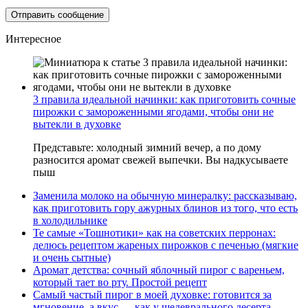
Интересное
3 правила идеальной начинки: как приготовить сочные
пирожки с замороженными ягодами, чтобы они не
вытекли в духовке
Представьте: холодный зимний вечер, а по дому
разносится аромат свежей выпечки. Вы надкусываете
пыш
Заменила молоко на обычную минералку: рассказываю,
как приготовить гору ажурных блинов из того, что есть
в холодильнике
Те самые «Тошнотики» как на советских перронах:
делюсь рецептом жареных пирожков с печенью (мягкие
и очень сытные)
Аромат детства: сочный яблочный пирог с вареньем,
который тает во рту. Простой рецепт
Самый частый пирог в моей духовке: готовится за
мгновение, а вкус — как у шедеврального десерта.