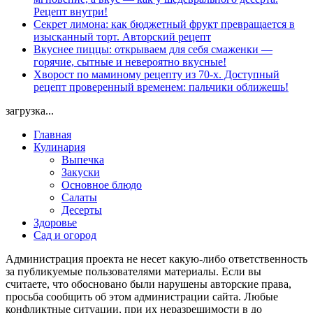
Рецепт внутри!
Секрет лимона: как бюджетный фрукт превращается в
изысканный торт. Авторский рецепт
Вкуснее пиццы: открываем для себя смаженки —
горячие, сытные и невероятно вкусные!
Хворост по маминому рецепту из 70-х. Доступный
рецепт проверенный временем: пальчики оближешь!
загрузка...
Главная
Кулинария
Выпечка
Закуски
Основное блюдо
Салаты
Десерты
Здоровье
Сад и огород
Администрация проекта не несет какую-либо ответственность
за публикуемые пользователями материалы. Если вы
считаете, что обосновано были нарушены авторские права,
просьба сообщить об этом администрации сайта. Любые
конфликтные ситуации, при их неразрешимости в до