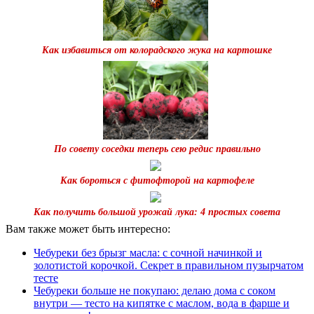
Как избавиться от колорадского жука на картошке
По совету соседки теперь сею редис правильно
Как бороться с фитофторой на картофеле
Как получить большой урожай лука: 4 простых совета
Вам также может быть интересно:
Чебуреки без брызг масла: с сочной начинкой и
золотистой корочкой. Секрет в правильном пузырчатом
тесте
Чебуреки больше не покупаю: делаю дома с соком
внутри — тесто на кипятке с маслом, вода в фарше и