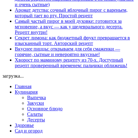
и очень сытные)
Аромат детства: сочный яблочный пирог с вареньем,
который тает во рту. Простой рецепт
Самый частый пирог в моей духовке: готовится за
мгновение, а вкус — как у шедеврального десерта.
Рецепт внутри!
Секрет лимона: как бюджетный фрукт превращается в
изысканный торт. Авторский рецепт
Вкуснее пиццы: открываем для себя смаженки —
горячие, сытные и невероятно вкусные!
Хворост по маминому рецепту из 70-х. Доступный
рецепт проверенный временем: пальчики оближешь!
загрузка...
Главная
Кулинария
Выпечка
Закуски
Основное блюдо
Салаты
Десерты
Здоровье
Сад и огород