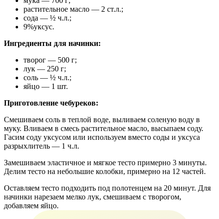
мука — 700 г;
растительное масло — 2 ст.л.;
сода — ½ ч.л.;
9%уксус.
Ингредиенты для начинки:
творог — 500 г;
лук — 250 г;
соль — ½ ч.л.;
яйцо — 1 шт.
Приготовление чебуреков:
Смешиваем соль в теплой воде, выливаем соленую воду в
муку. Вливаем в смесь растительное масло, высыпаем соду.
Гасим соду уксусом или используем вместо соды и уксуса
разрыхлитель — 1 ч.л.
Замешиваем эластичное и мягкое тесто примерно 3 минуты.
Делим тесто на небольшие колобки, примерно на 12 частей.
Оставляем тесто подходить под полотенцем на 20 минут. Для
начинки нарезаем мелко лук, смешиваем с творогом,
добавляем яйцо.