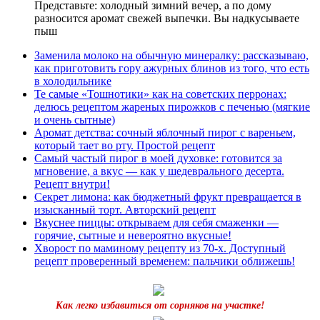
Представьте: холодный зимний вечер, а по дому
разносится аромат свежей выпечки. Вы надкусываете
пыш
Заменила молоко на обычную минералку: рассказываю,
как приготовить гору ажурных блинов из того, что есть
в холодильнике
Те самые «Тошнотики» как на советских перронах:
делюсь рецептом жареных пирожков с печенью (мягкие
и очень сытные)
Аромат детства: сочный яблочный пирог с вареньем,
который тает во рту. Простой рецепт
Самый частый пирог в моей духовке: готовится за
мгновение, а вкус — как у шедеврального десерта.
Рецепт внутри!
Секрет лимона: как бюджетный фрукт превращается в
изысканный торт. Авторский рецепт
Вкуснее пиццы: открываем для себя смаженки —
горячие, сытные и невероятно вкусные!
Хворост по маминому рецепту из 70-х. Доступный
рецепт проверенный временем: пальчики оближешь!
Как легко избавиться от сорняков на участке!