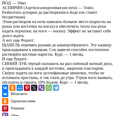
ЙОД — 10мл
АСПИРИН (Ацетилсалициловая кислота) — 5табл.
Разболтать аспирин до растворения в йоде (он станет
бесцветным).
Этим раствором на ночь намазать больное место (наросты на
руках или косточки на ногах) и обеспечить тепло (на руки
надеть перчатки; на ноги — носки). Эффект не заставит себя
долго ждать.
А вот еще Рецепт:
ЩАВЕЛЬ перемять руками до кашецеобразного. Эту кашицу
прикладываем к шишкам. Сок щавеля способен постепенно
растворять костные наросты. Курс — 1 месяц.
И еще Рецепт:
СИНИЙ ЛУК тёртый наложить на расслоённый ватный диск,
и прикладывать к каждой косточке, закрепив пластырем.
Сверху надеть на ноги целлофановые мешочки, чтобы не
испачкать простынь, и так спать до утра. Утром ноги вымыть,
обсушить и смазать 10% йодом. Курс — 1 месяц.
ВКонтакте
Одноклассники
Pinterest
Viber