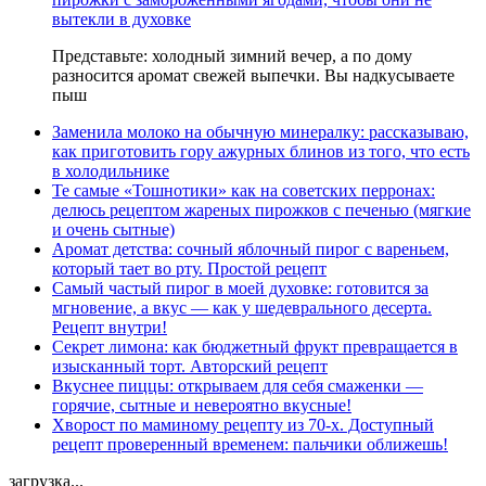
вытекли в духовке
Представьте: холодный зимний вечер, а по дому
разносится аромат свежей выпечки. Вы надкусываете
пыш
Заменила молоко на обычную минералку: рассказываю,
как приготовить гору ажурных блинов из того, что есть
в холодильнике
Те самые «Тошнотики» как на советских перронах:
делюсь рецептом жареных пирожков с печенью (мягкие
и очень сытные)
Аромат детства: сочный яблочный пирог с вареньем,
который тает во рту. Простой рецепт
Самый частый пирог в моей духовке: готовится за
мгновение, а вкус — как у шедеврального десерта.
Рецепт внутри!
Секрет лимона: как бюджетный фрукт превращается в
изысканный торт. Авторский рецепт
Вкуснее пиццы: открываем для себя смаженки —
горячие, сытные и невероятно вкусные!
Хворост по маминому рецепту из 70-х. Доступный
рецепт проверенный временем: пальчики оближешь!
загрузка...