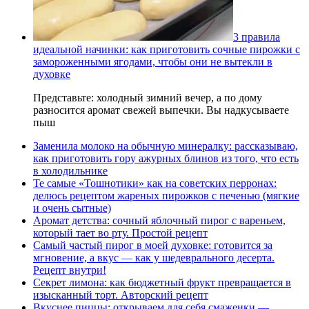
3 правила
идеальной начинки: как приготовить сочные пирожки с
замороженными ягодами, чтобы они не вытекли в
духовке
Представьте: холодный зимний вечер, а по дому
разносится аромат свежей выпечки. Вы надкусываете
пыш
Заменила молоко на обычную минералку: рассказываю,
как приготовить гору ажурных блинов из того, что есть
в холодильнике
Те самые «Тошнотики» как на советских перронах:
делюсь рецептом жареных пирожков с печенью (мягкие
и очень сытные)
Аромат детства: сочный яблочный пирог с вареньем,
который тает во рту. Простой рецепт
Самый частый пирог в моей духовке: готовится за
мгновение, а вкус — как у шедеврального десерта.
Рецепт внутри!
Секрет лимона: как бюджетный фрукт превращается в
изысканный торт. Авторский рецепт
Вкуснее пиццы: открываем для себя смаженки —