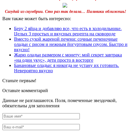
Сагудай из скумбрии. Сто раз так делала… Пальчики оближешь!
Вам также может быть интересно:
Беру 2 яйца и добавляю все, что есть в холодильнике.
Целых 3 простых и вкусных рецепта на сковороде
Вместо сухой жареной печени: сочные печеночные
оладьи с рисом и нежным йогуртовым соусом. Быстро и
вкусно!
Жарю оладьи размером с монету: мой секрет завтрака
«на один укус», дети просто в восторге
Банановые оладьи: я никогда не устану их готовить.
Невероятно вкусно
Станьте первым!
Оставьте комментарий
Данные не разглашаются. Поля, помеченные звездочкой,
обязательны для заполнения