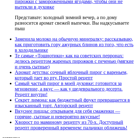
пирожки с замороженными ягодами, чтобы они не
вытекли в духовке
Представьте: холодный зимний вечер, а по дому
разносится аромат свежей выпечки. Вы надкусываете
пыш
Заменила молоко на обычную минералку: рассказываю,
как приготовить гору ажурных блинов из того, что есть
в холодильнике
Те самые «Тошнотики» как на советских перронах:
делюсь рецептом жареных пирожков с печенью (мягкие
и очень сытные)
Аромат детства: сочный яблочный пирог с вареньем,
который тает во рту. Простой рецепт
Самый частый пирог в моей духовке: готовится за
мгновение, а вкус — как у шедеврального десерта.
Рецепт внутри!
Секрет лимона: как бюджетный фрукт превращается в
изысканный торт. Авторский рецепт
Вкуснее пиццы: открываем для себя смаженки —
горячие, сытные и невероятно вкусные!
Хворост по маминому рецепту из 70-х. Доступный
рецепт проверенный временем: пальчики оближешь!