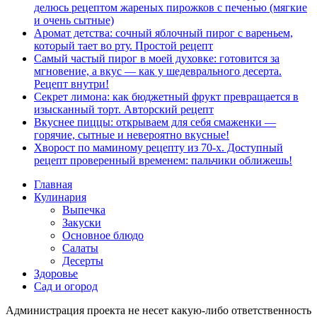
делюсь рецептом жареных пирожков с печенью (мягкие
и очень сытные)
Аромат детства: сочный яблочный пирог с вареньем,
который тает во рту. Простой рецепт
Самый частый пирог в моей духовке: готовится за
мгновение, а вкус — как у шедеврального десерта.
Рецепт внутри!
Секрет лимона: как бюджетный фрукт превращается в
изысканный торт. Авторский рецепт
Вкуснее пиццы: открываем для себя смаженки —
горячие, сытные и невероятно вкусные!
Хворост по маминому рецепту из 70-х. Доступный
рецепт проверенный временем: пальчики оближешь!
Главная
Кулинария
Выпечка
Закуски
Основное блюдо
Салаты
Десерты
Здоровье
Сад и огород
Администрация проекта не несет какую-либо ответственность