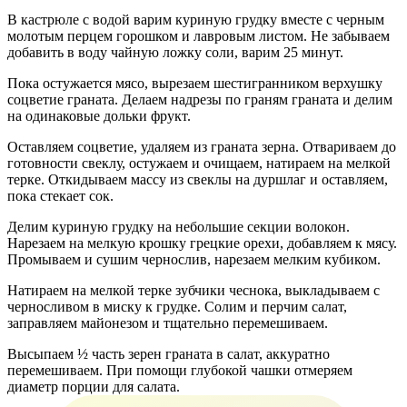
В кастрюле с водой варим куриную грудку вместе с черным
молотым перцем горошком и лавровым листом. Не забываем
добавить в воду чайную ложку соли, варим 25 минут.
Пока остужается мясо, вырезаем шестигранником верхушку
соцветие граната. Делаем надрезы по граням граната и делим
на одинаковые дольки фрукт.
Оставляем соцветие, удаляем из граната зерна. Отвариваем до
готовности свеклу, остужаем и очищаем, натираем на мелкой
терке. Откидываем массу из свеклы на дуршлаг и оставляем,
пока стекает сок.
Делим куриную грудку на небольшие секции волокон.
Нарезаем на мелкую крошку грецкие орехи, добавляем к мясу.
Промываем и сушим чернослив, нарезаем мелким кубиком.
Натираем на мелкой терке зубчики чеснока, выкладываем с
черносливом в миску к грудке. Солим и перчим салат,
заправляем майонезом и тщательно перемешиваем.
Высыпаем ½ часть зерен граната в салат, аккуратно
перемешиваем. При помощи глубокой чашки отмеряем
диаметр порции для салата.