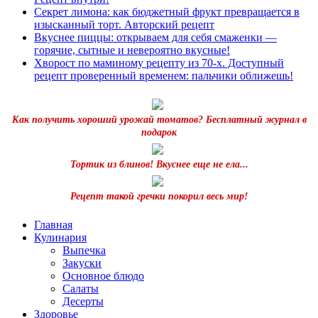
Секрет лимона: как бюджетный фрукт превращается в
изысканный торт. Авторский рецепт
Вкуснее пиццы: открываем для себя смаженки —
горячие, сытные и невероятно вкусные!
Хворост по маминому рецепту из 70-х. Доступный
рецепт проверенный временем: пальчики оближешь!
Как получить хороший урожай томатов? Бесплатный журнал в
подарок
Тортик из блинов! Вкуснее еще не ела...
Рецепт такой гречки покорил весь мир!
Главная
Кулинария
Выпечка
Закуски
Основное блюдо
Салаты
Десерты
Здоровье