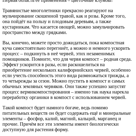
Первая область её применения – цветочные клумбы!
Травянистые многолетники прекрасно реагируют на
мульчирование скошенной травой, как и розы. Кроме того,
она пойдёт на пользу и плодовым деревьям, а также
кустарникам. Что касается овощей, можно замульчировать
пространство между грядками.
Вы, конечно, можете просто дожидаться, пока компостная
куча самостоятельно перегниёт, а можно и немного ускорить
процесс – подкинуть в неё червей, этих незаменимых
помощников. Помните, что для червя компост – родная среда.
Эффект ускорится в разы, если раскошелиться на
приобретение нескольких калифорнийских червей, особенно
если учесть способность этого вида размножаться трижды, а
то четырежды за сезон. Можно пустить в компост и самых
обычных земляных червяков. Они также успешно запустят
процесс вермикомпостирования – именно так наука нарекла
переработку органики в компост с использованием червей.
Такой компост будет намного богаче, ведь помимо
питательных веществ он будет содержать ещё и минеральные
элементы – фосфор, калий, магний, кальций, марганец и
прочие. Причём все эти элементы имеют биологически
доступную для растения форму.