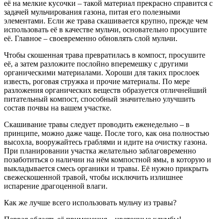
её на мелкие кусочки – такой материал прекрасно справится с
задачей мульчирования газона, питая его полезными
элементами. Если же трава скашивается крупно, прежде чем
использовать её в качестве мульчи, основательно просушите
её. Главное – своевременно обновлять слой мульчи.
Чтобы скошенная трава превратилась в компост, просушите
её, а затем разложите послойно вперемешку с другими
органическими материалами. Хороши для таких прослоек
известь, роговая стружка и прочие материалы. По мере
разложения органических веществ образуется отличнейший
питательный компост, способный значительно улучшить
состав почвы на вашем участке.
Скашивание травы следует проводить еженедельно – в
принципе, можно даже чаще. После того, как она полностью
высохла, вооружайтесь граблями и идите на очистку газона.
При планировании участка желательно заблаговременно
позаботиться о наличии на нём компостной ямы, в которую и
выкладывается смесь органики и травы. Её нужно прикрыть
свежескошенной травой, чтобы исключить излишнее
испарение драгоценной влаги.
Как же лучше всего использовать мульчу из травы?