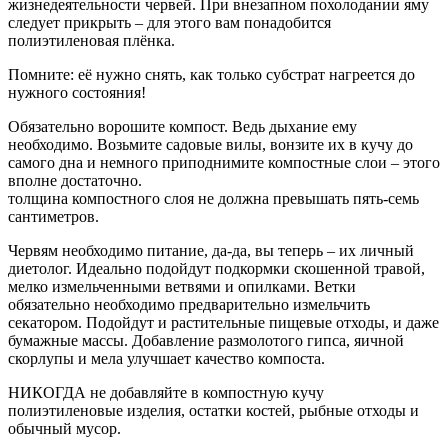
жизнедеятельности червей. При внезапном похолодании яму
следует прикрыть – для этого вам понадобится
полиэтиленовая плёнка.
Помните: её нужно снять, как только субстрат нагреется до
нужного состояния!
Обязательно ворошите компост. Ведь дыхание ему
необходимо. Возьмите садовые вилы, вонзите их в кучу до
самого дна и немного приподнимите компостные слои – этого
вполне достаточно.
толщина компостного слоя не должна превышать пять-семь
сантиметров.
Червям необходимо питание, да-да, вы теперь – их личный
диетолог. Идеально подойдут подкормки скошенной травой,
мелко измельченными ветвями и опилками. Ветки
обязательно необходимо предварительно измельчить
секатором. Подойдут и растительные пищевые отходы, и даже
бумажные массы. Добавление размолотого гипса, яичной
скорлупы и мела улучшает качество компоста.
НИКОГДА не добавляйте в компостную кучу
полиэтиленовые изделия, остатки костей, рыбные отходы и
обычный мусор.