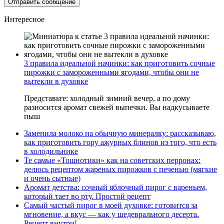
Интересное
3 правила идеальной начинки: как приготовить сочные
пирожки с замороженными ягодами, чтобы они не
вытекли в духовке
Представьте: холодный зимний вечер, а по дому
разносится аромат свежей выпечки. Вы надкусываете
пыш
Заменила молоко на обычную минералку: рассказываю,
как приготовить гору ажурных блинов из того, что есть
в холодильнике
Те самые «Тошнотики» как на советских перронах:
делюсь рецептом жареных пирожков с печенью (мягкие
и очень сытные)
Аромат детства: сочный яблочный пирог с вареньем,
который тает во рту. Простой рецепт
Самый частый пирог в моей духовке: готовится за
мгновение, а вкус — как у шедеврального десерта.
Рецепт внутри!