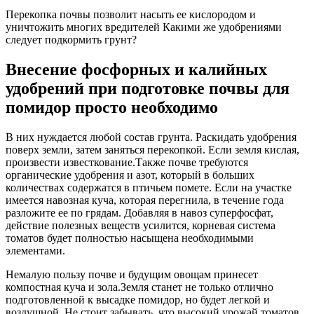
Перекопка почвы позволит насыть ее кислородом и
уничтожить многих вредителей Какими же удобрениями
следует подкормить грунт?
Внесение фосфорных и калийных
удобрений при подготовке почвы для
помидор просто необходимо
В них нуждается любой состав грунта. Раскидать удобрения
поверх земли, затем заняться перекопкой. Если земля кислая,
произвести известкование.Также почве требуются
органические удобрения и азот, который в больших
количествах содержатся в птичьем помете. Если на участке
имеется навозная куча, которая перегнила, в течение года
разложите ее по грядам. Добавляя в навоз суперфосфат,
действие полезных веществ усилится, корневая система
томатов будет полностью насыщена необходимыми
элементами.
Немалую пользу почве и будущим овощам принесет
компостная куча и зола.Земля станет не только отлично
подготовленной к высадке помидор, но будет легкой и
воздушной. Не стоит забывать, что высокий урожай томатов