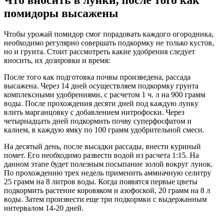
Что вносить в лунки, после того как
помидоры высажены
Чтобы урожай помидор смог порадовать каждого огородника,
необходимо регулярно совершать подкормку не только кустов,
но и грунта. Стоит рассмотреть какие удобрения следует
вносить, их дозировки и время:
После того как подготовка почвы произведена, рассада
высажена. Через 14 дней осуществляем подкормку грунта
комплексными удобрениями, с расчетом 1 ч. л на 900 грамм
воды. После прохождения десяти дней под каждую лунку
влить марганцовку с добавлением нитрофоски. Через
четырнадцать дней подкормить почву суперфосфатом и
калием, в каждую ямку по 100 грамм удобрительной смеси.
На десятый день, после высадки рассады, внести куриный
помет. Его необходимо развести водой из расчета 1:15. На
данном этапе будет полезным посыпание золой вокруг лунок.
По прохождению трех недель применить аммиачную селитру
25 грамм на 8 литров воды. Когда появятся первые цветы
подкормить растение коровяком и азофоской, 20 грамм на 8 л
воды. Затем произвести еще три подкормки с выдержанным
интервалом 14-20 дней.