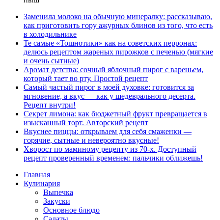
Заменила молоко на обычную минералку: рассказываю,
как приготовить гору ажурных блинов из того, что есть
в холодильнике
Те самые «Тошнотики» как на советских перронах:
делюсь рецептом жареных пирожков с печенью (мягкие
и очень сытные)
Аромат детства: сочный яблочный пирог с вареньем,
который тает во рту. Простой рецепт
Самый частый пирог в моей духовке: готовится за
мгновение, а вкус — как у шедеврального десерта.
Рецепт внутри!
Секрет лимона: как бюджетный фрукт превращается в
изысканный торт. Авторский рецепт
Вкуснее пиццы: открываем для себя смаженки —
горячие, сытные и невероятно вкусные!
Хворост по маминому рецепту из 70-х. Доступный
рецепт проверенный временем: пальчики оближешь!
Главная
Кулинария
Выпечка
Закуски
Основное блюдо
Салаты