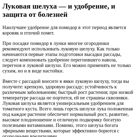
Луковая шелуха — и удобрение, и
защита от болезней
Наилучшее удобрение для помидор в этот период является
коровяк и птичий помет.
При посадке помидор в лунки многие огородники
рекомендуют использовать луковую шелуху. Как только
начинаются первые этапы подготовки высадки рассады,
следует компоновать удобрение перегнившего навоза,
перегноя и луковой шелухи. Его можно применять не только
сухим, но и в виде настойки.
Вместе с рассадой внесите в ямки луковую шелуху, тогда вы
получите: крепкую, здоровую рассаду; устойчивость к
различным заболеваниям; быстрый рост растения; при низкой
температуре рассада не портится, ей не страшны сквозняки.
Луковая шелуха является универсальным удобрением для
томатного куста. Всего лишь горсть шелухи лука положенная
под каждое растение обеспечит нормальный рост, развитие,
высокое плодоношение и отличную подкормку богатую
полезными витаминами. Помимо, этого шелуха богата
эфирными веществами, которые эффективно борются с
огородными вредителями.