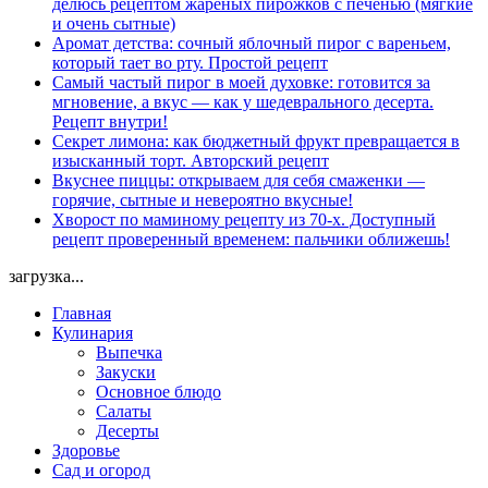
делюсь рецептом жареных пирожков с печенью (мягкие
и очень сытные)
Аромат детства: сочный яблочный пирог с вареньем,
который тает во рту. Простой рецепт
Самый частый пирог в моей духовке: готовится за
мгновение, а вкус — как у шедеврального десерта.
Рецепт внутри!
Секрет лимона: как бюджетный фрукт превращается в
изысканный торт. Авторский рецепт
Вкуснее пиццы: открываем для себя смаженки —
горячие, сытные и невероятно вкусные!
Хворост по маминому рецепту из 70-х. Доступный
рецепт проверенный временем: пальчики оближешь!
загрузка...
Главная
Кулинария
Выпечка
Закуски
Основное блюдо
Салаты
Десерты
Здоровье
Сад и огород