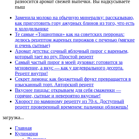
разносится аромат свежей выпечки. Вы надкусываете
пыш
Заменила молоко на обычную минералку: рассказываю,
как приготовить гору ажурных блинов из того, что есть
в холодильнике
Те самые «Тошнотики» как на советских перронах:
делюсь рецептом жареных пирожков с печенью (мягкие
и очень сытные)
Аромат детства: сочный яблочный пирог с вареньем,
который тает во рту. Простой рецепт
Самый частый пирог в моей духовке: готовится за
мгновение, а вкус — как у шедеврального десерта.
Рецепт внутри!
Секрет лимона: как бюджетный фрукт превращается в
изысканный торт. Авторский рецепт
Вкуснее пиццы: открываем для себя смаженки —
горячие, сытные и невероятно вкусные!
Хворост по маминому рецепту из 70-х. Доступный
рецепт проверенный временем: пальчики оближешь!
загрузка...
Главная
Кулинария