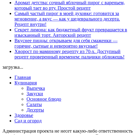
Аромат детства: сочный яблочный пирог с вареньем,
который тает во рту. Простой рецепт
Самый частый пирог в моей духовке: готовится за
мгновение, а вкус — как у шедеврального десерта.
Рецепт внутри!
Секрет лимона: как бюджетный фрукт превращается в
изысканный торт. Авторский рецепт
Вкуснее пиццы: открываем для себя смаженки —
горячие, сытные и невероятно вкусные!
Хворост по маминому рецепту из 70-х. Доступный
рецепт проверенный временем: пальчики оближешь!
загрузка...
Главная
Кулинария
Выпечка
Закуски
Основное блюдо
Салаты
Десерты
Здоровье
Сад и огород
Администрация проекта не несет какую-либо ответственность