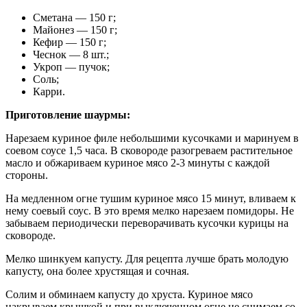
Сметана — 150 г;
Майонез — 150 г;
Кефир — 150 г;
Чеснок — 8 шт.;
Укроп — пучок;
Соль;
Карри.
Приготовление шаурмы:
Нарезаем куриное филе небольшими кусочками и маринуем в
соевом соусе 1,5 часа. В сковороде разогреваем растительное
масло и обжариваем куриное мясо 2-3 минуты с каждой
стороны.
На медленном огне тушим куриное мясо 15 минут, вливаем к
нему соевый соус. В это время мелко нарезаем помидоры. Не
забываем периодически переворачивать кусочки курицы на
сковороде.
Мелко шинкуем капусту. Для рецепта лучше брать молодую
капусту, она более хрустящая и сочная.
Солим и обминаем капусту до хруста. Куриное мясо
накрываем крышкой и при выключенном огне не снимаем со