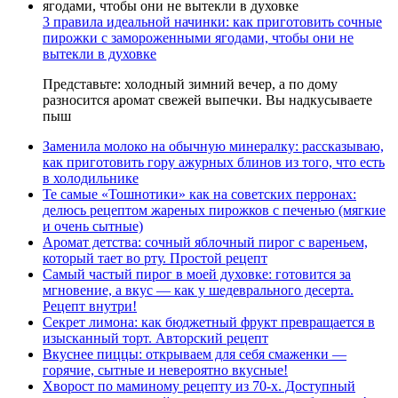
3 правила идеальной начинки: как приготовить сочные
пирожки с замороженными ягодами, чтобы они не
вытекли в духовке
Представьте: холодный зимний вечер, а по дому
разносится аромат свежей выпечки. Вы надкусываете
пыш
Заменила молоко на обычную минералку: рассказываю,
как приготовить гору ажурных блинов из того, что есть
в холодильнике
Те самые «Тошнотики» как на советских перронах:
делюсь рецептом жареных пирожков с печенью (мягкие
и очень сытные)
Аромат детства: сочный яблочный пирог с вареньем,
который тает во рту. Простой рецепт
Самый частый пирог в моей духовке: готовится за
мгновение, а вкус — как у шедеврального десерта.
Рецепт внутри!
Секрет лимона: как бюджетный фрукт превращается в
изысканный торт. Авторский рецепт
Вкуснее пиццы: открываем для себя смаженки —
горячие, сытные и невероятно вкусные!
Хворост по маминому рецепту из 70-х. Доступный