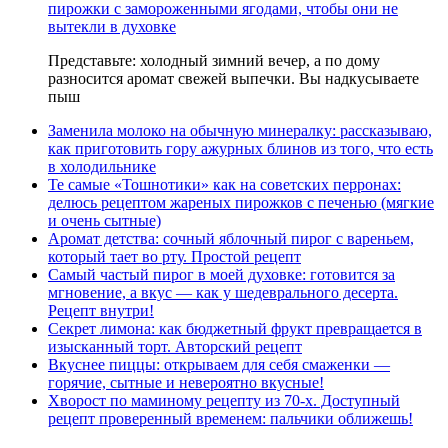
пирожки с замороженными ягодами, чтобы они не
вытекли в духовке
Представьте: холодный зимний вечер, а по дому
разносится аромат свежей выпечки. Вы надкусываете
пыш
Заменила молоко на обычную минералку: рассказываю,
как приготовить гору ажурных блинов из того, что есть
в холодильнике
Те самые «Тошнотики» как на советских перронах:
делюсь рецептом жареных пирожков с печенью (мягкие
и очень сытные)
Аромат детства: сочный яблочный пирог с вареньем,
который тает во рту. Простой рецепт
Самый частый пирог в моей духовке: готовится за
мгновение, а вкус — как у шедеврального десерта.
Рецепт внутри!
Секрет лимона: как бюджетный фрукт превращается в
изысканный торт. Авторский рецепт
Вкуснее пиццы: открываем для себя смаженки —
горячие, сытные и невероятно вкусные!
Хворост по маминому рецепту из 70-х. Доступный
рецепт проверенный временем: пальчики оближешь!