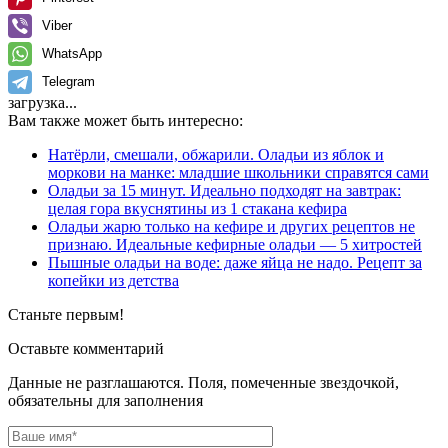
Viber
WhatsApp
Telegram
загрузка...
Вам также может быть интересно:
Натёрли, смешали, обжарили. Оладьи из яблок и
моркови на манке: младшие школьники справятся сами
Оладьи за 15 минут. Идеально подходят на завтрак:
целая гора вкуснятины из 1 стакана кефира
Оладьи жарю только на кефире и других рецептов не
признаю. Идеальные кефирные оладьи — 5 хитростей
Пышные оладьи на воде: даже яйца не надо. Рецепт за
копейки из детства
Станьте первым!
Оставьте комментарий
Данные не разглашаются. Поля, помеченные звездочкой,
обязательны для заполнения