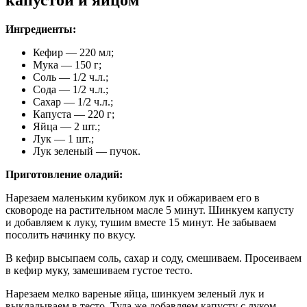
Ингредиенты:
Кефир — 220 мл;
Мука — 150 г;
Соль — 1/2 ч.л.;
Сода — 1/2 ч.л.;
Сахар — 1/2 ч.л.;
Капуста — 220 г;
Яйца — 2 шт.;
Лук — 1 шт.;
Лук зеленый — пучок.
Приготовление оладий:
Нарезаем маленьким кубиком лук и обжариваем его в
сковороде на растительном масле 5 минут. Шинкуем капусту
и добавляем к луку, тушим вместе 15 минут. Не забываем
посолить начинку по вкусу.
В кефир высыпаем соль, сахар и соду, смешиваем. Просеиваем
в кефир муку, замешиваем густое тесто.
Нарезаем мелко вареные яйца, шинкуем зеленый лук и
выкладываем в тесто. Туда же добавляем капусту с луком,