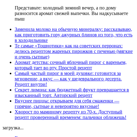
Представьте: холодный зимний вечер, а по дому
разносится аромат свежей выпечки. Вы надкусываете
пыш
Заменила молоко на обычную минералку: рассказываю,
как приготовить гору ажурных блинов из того, что есть
в холодильнике
Те самые «Тошнотики» как на советских перронах:
делюсь рецептом жареных пирожков с печенью (мягкие
и очень сытные)
Аромат детства: сочный яблочный пирог с вареньем,
который тает во рту. Простой рецепт
Самый частый пирог в моей духовке: готовится за
мгновение, а вкус — как у шедеврального десерта.
Рецепт внутри!
Секрет лимона: как бюджетный фрукт превращается в
изысканный торт. Авторский рецепт
Вкуснее пиццы: открываем для себя смаженки —
горячие, сытные и невероятно вкусные!
Хворост по маминому рецепту из 70-х. Доступный
рецепт проверенный временем: пальчики оближешь!
загрузка...