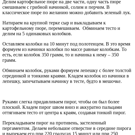
Делим картофельное пюре на две части, одну часть пюре
смешиваем с грибной начинкой, солим и перчим. В
классическое пюре по желанию можно добавить зеленый лук.
Натираем на крупной терке сыр и выкладываем к
картофельному пюре, перемешиваем. Обминаем тесто и
делим на 5 одинаковых колобков.
Оставляем колобки на 10 минут под полотенцем. В это время
формуем из начинки колобки по массе равные колобкам. То
есть, если колобок 350 грамм, то и начинка к нему – 350
грамм.
Обминаем колобок, руками формуем лепешку с более толстой
серединкой и тонкими краями. Кладем колобок из начинки в
лепешку, запечатываем начинку в тесте, будто в мешочке.
Руками слегка придавливаем пирог, чтобы он был более
плоский. Кладем пирог швом вниз и аккуратно пальцами
оттягиваем тесто от центра к краям, создавая тонкий пирог.
Перекладываем пирог на противень, застеленный
пергаментом. Делаем небольшое отверстие в середине пирога
и выпекаем его при 220 градусах 15 минут или при 250