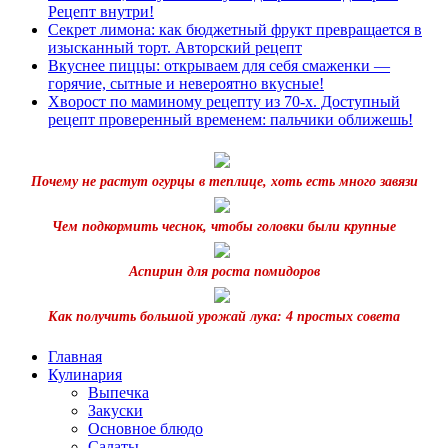
Рецепт внутри!
Секрет лимона: как бюджетный фрукт превращается в
изысканный торт. Авторский рецепт
Вкуснее пиццы: открываем для себя смаженки —
горячие, сытные и невероятно вкусные!
Хворост по маминому рецепту из 70-х. Доступный
рецепт проверенный временем: пальчики оближешь!
Почему не растут огурцы в теплице, хоть есть много завязи
Чем подкормить чеснок, чтобы головки были крупные
Аспирин для роста помидоров
Как получить большой урожай лука: 4 простых совета
Главная
Кулинария
Выпечка
Закуски
Основное блюдо
Салаты