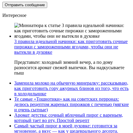
Интересное
3 правила идеальной начинки: как приготовить сочные
пирожки с замороженными ягодами, чтобы они не
вытекли в духовке
Представьте: холодный зимний вечер, а по дому
разносится аромат свежей выпечки. Вы надкусываете
пыш
Заменила молоко на обычную минералку: рассказываю,
как приготовить гору ажурных блинов из того, что есть
в холодильнике
Те самые «Тошнотики» как на советских перронах:
делюсь рецептом жареных пирожков с печенью (мягкие
и очень сытные)
Аромат детства: сочный яблочный пирог с вареньем,
который тает во рту. Простой рецепт
Самый частый пирог в моей духовке: готовится за
мгновение, а вкус — как у шедеврального десерта.