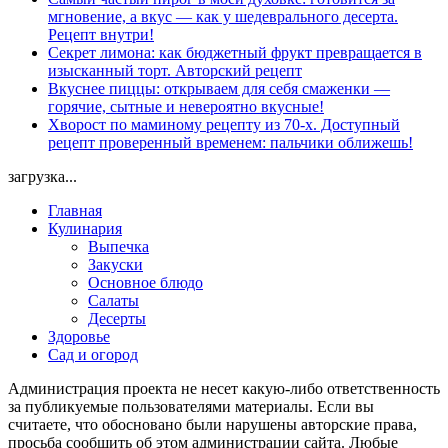
мгновение, а вкус — как у шедеврального десерта.
Рецепт внутри!
Секрет лимона: как бюджетный фрукт превращается в
изысканный торт. Авторский рецепт
Вкуснее пиццы: открываем для себя смаженки —
горячие, сытные и невероятно вкусные!
Хворост по маминому рецепту из 70-х. Доступный
рецепт проверенный временем: пальчики оближешь!
загрузка...
Главная
Кулинария
Выпечка
Закуски
Основное блюдо
Салаты
Десерты
Здоровье
Сад и огород
Администрация проекта не несет какую-либо ответственность
за публикуемые пользователями материалы. Если вы
считаете, что обосновано были нарушены авторские права,
просьба сообщить об этом администрации сайта. Любые