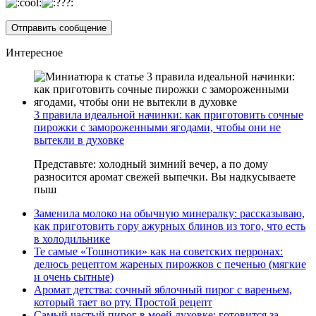
Интересное
3 правила идеальной начинки: как приготовить сочные
пирожки с замороженными ягодами, чтобы они не
вытекли в духовке
Представьте: холодный зимний вечер, а по дому
разносится аромат свежей выпечки. Вы надкусываете
пыш
Заменила молоко на обычную минералку: рассказываю,
как приготовить гору ажурных блинов из того, что есть
в холодильнике
Те самые «Тошнотики» как на советских перронах:
делюсь рецептом жареных пирожков с печенью (мягкие
и очень сытные)
Аромат детства: сочный яблочный пирог с вареньем,
который тает во рту. Простой рецепт
Самый частый пирог в моей духовке: готовится за