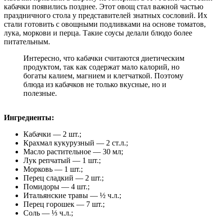
кабачки появились позднее. Этот овощ стал важной частью
праздничного стола у представителей знатных сословий. Их
стали готовить с овощными подливками на основе томатов,
лука, моркови и перца. Такие соусы делали блюдо более
питательным.
Интересно, что кабачки считаются диетическим
продуктом, так как содержат мало калорий, но
богаты калием, магнием и клетчаткой. Поэтому
блюда из кабачков не только вкусные, но и
полезные.
Ингредиенты:
Кабачки — 2 шт.;
Крахмал кукурузный — 2 ст.л.;
Масло растительное — 30 мл;
Лук репчатый — 1 шт.;
Морковь — 1 шт.;
Перец сладкий — 2 шт.;
Помидоры — 4 шт.;
Итальянские травы — ½ ч.л.;
Перец горошек — 7 шт.;
Соль — ⅓ ч.л.;