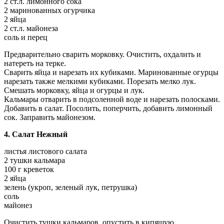
2 ст.л. лимонного сока
2 маринованных огурчика
2 яйца
2 ст.л. майонеза
соль и перец
Предварительно сварить морковку. Очистить, охдалить и
натереть на терке.
Сварить яйца и нарезать их кубиками. Маринованные огурцы
нарезать также мелкими кубиками. Порезать мелко лук.
Смешать морковку, яйца и огурцы и лук.
Кальмары отварить в подсоленной воде и нарезать полосками.
Добавить в салат. Посолить, поперчить, добавить лимонный
сок. Заправить майонезом.
4. Салат Нежный
листья листового салата
2 тушки кальмара
100 г креветок
2 яйца
зелень (укроп, зеленый лук, петрушка)
соль
майонез
Очистить тушки кальмаров, опустить в кипящую