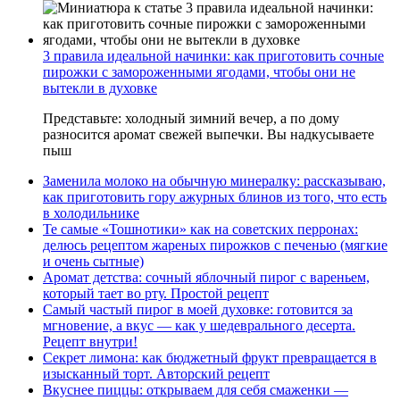
3 правила идеальной начинки: как приготовить сочные
пирожки с замороженными ягодами, чтобы они не
вытекли в духовке
Представьте: холодный зимний вечер, а по дому
разносится аромат свежей выпечки. Вы надкусываете
пыш
Заменила молоко на обычную минералку: рассказываю,
как приготовить гору ажурных блинов из того, что есть
в холодильнике
Те самые «Тошнотики» как на советских перронах:
делюсь рецептом жареных пирожков с печенью (мягкие
и очень сытные)
Аромат детства: сочный яблочный пирог с вареньем,
который тает во рту. Простой рецепт
Самый частый пирог в моей духовке: готовится за
мгновение, а вкус — как у шедеврального десерта.
Рецепт внутри!
Секрет лимона: как бюджетный фрукт превращается в
изысканный торт. Авторский рецепт
Вкуснее пиццы: открываем для себя смаженки —